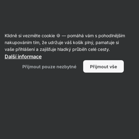
Aktin
Poradna
Klidně si vezměte cookie 🍪 — pomáhá vám s pohodlnějším
Anonymní uživatel
nakupováním tím, že udržuje váš košík plný, pamatuje si
položil(a) otázku
07. 09. 2024
vaše přihlášení a zajišťuje hladký průběh celé cesty.
ID: Qa94640b287e8b31d
Další informace
Dobrý den, když mi byla
Přijmout pouze nezbytné
Přijmout vše
stornovana objednávka, z důvodu
nevyzvednuté zásilky, která byla
vrácena zpět a platba byla na
dobírku, platí se penízky za
dopravu ?
1 • Sledovat
1 odpověď