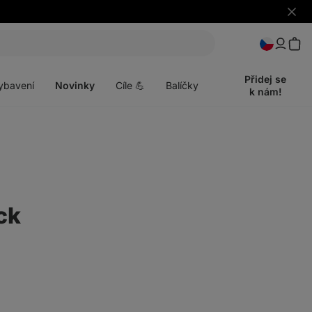
Skrýt
upozo
t
Otevřít
menu
Přidej se
ybavení
Novinky
Cíle 💪
Balíčky
k nám!
ck