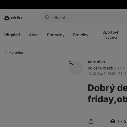
Aktin
Otevřít
Otevřít
Otevřít
Otevřít
menu
menu
menu
menu
Sportovní
Vilgain®
Akce
Potraviny
Proteiny
výživa
Poradna
Veronika
položila otázku
27. 11
ID: Qb2aa4491281d68b2
Dobrý de
friday,o
1 • 