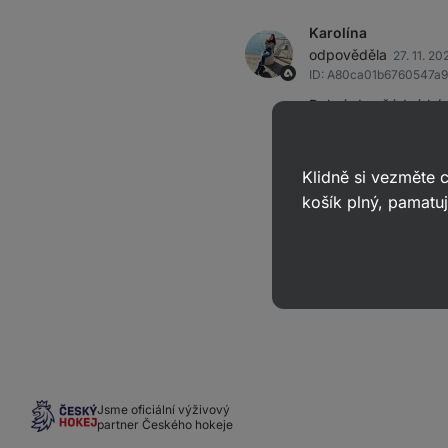
Karolína
odpověděla
27. 11. 20
ID: A80ca01b6760547a9
Dobrý den,žádný kód
do výdejních míst PP
Pokud máte další ot
Klidně si vezměte
košík plný, pamatuj
Karolína za Aktin
1
Jsme oficiální výživový
partner Českého hokeje