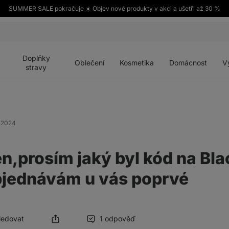
SUMMER SALE pokračuje ☀️ Objev nové produkty v akci a ušetři až 30 %
Otevřít
Otevřít
Otevřít
Otevřít
Otevří
menu
menu
menu
menu
menu
Doplňky
Oblečení
Kosmetika
Domácnost
V
stravy
. 2024
n,prosím jaký byl kód na Bla
bjednávám u vás poprvé
Sledovat
1 odpověď