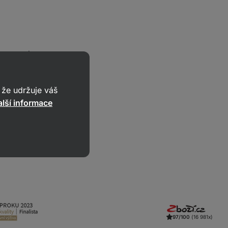
dopravu zdarma
že udržuje váš
lší informace
97/100
(16 981x)