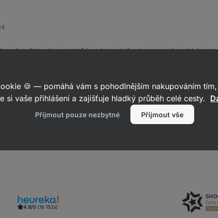
24
 není potřeba. U produktů jsou jednoduše slevy a navíc nabízíme 
L při objednávce nad 500 Kč. Stačí si vybrat a objednat!
ázky, rádi vám pomůžeme.
 cookie 🍪 — pomáhá vám s pohodlnějším nakupováním tím, 
e si vaše přihlášení a zajišťuje hladký průběh celé cesty.
Da
Přijmout pouze nezbytné
Přijmout vše
Reagovat
4.8/5
(16 152x)