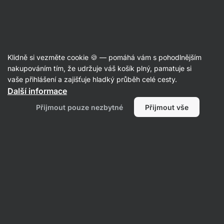
Aktin
Poradna
Klidně si vezměte cookie 🍪 — pomáhá vám s pohodlnějším
Jana
nakupováním tím, že udržuje váš košík plný, pamatuje si
položila otázku
02. 08. 2023
vaše přihlášení a zajišťuje hladký průběh celé cesty.
ID: Qafc7876750e8f9bf
Další informace
dobrý den, prosím jaký protein
Přijmout pouze nezbytné
Přijmout vše
mám zvolit pro teplou kuchyni, chci
přidávat do pečených dezertů,
koláčů a na do vařených jídel.
Děkuji
Výživa
1 • Sledovat
1 odpověď