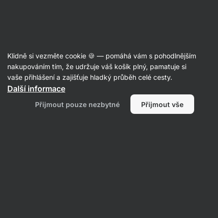
Aktin
Poradna
Klidně si vezměte cookie 🍪 — pomáhá vám s pohodlnějším
Kateřina
nakupováním tím, že udržuje váš košík plný, pamatuje si
položila otázku
24. 02. 2023
vaše přihlášení a zajišťuje hladký průběh celé cesty.
ID: Qb6259df302e93665
Další informace
Dobry den :) Rada bych se zeptala
Přijmout pouze nezbytné
Přijmout vše
jaky je nejlepsi a nejrychlejsi
zpusob hubnuti. Zkousim to uz 2
mesice po svem,kaloricky prijem
(1600kcal),158 cm,77.7 kg, 23 a
cvicim alespon doma 2-3x tydne,
praci mam 12 h na nohou
kratky/dlouhy tyden + celiakie