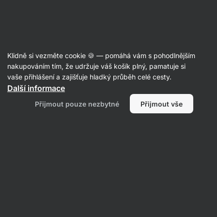
Aktin
Poradna
Klidně si vezměte cookie 🍪 — pomáhá vám s pohodlnějším
Jana
nakupováním tím, že udržuje váš košík plný, pamatuje si
položila otázku
23. 6.
vaše přihlášení a zajišťuje hladký průběh celé cesty.
ID: Q8d8f055b4ebaf740
Další informace
Na mobilním čísle jste nedostupní.
Přijmout pouze nezbytné
Přijmout vše
Nereagujete na mail. Podpora k
zákazníkům velká-špatná. Nelíbí se
mi to. Člověk si na nákup odloží,
nemalé, peníze, ze dvou měsíců
mateřské, a ještě naletí? Hlavně že
reklama... Řešte to!!!