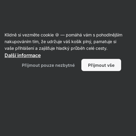
Aktin
Nízkotučné
Klidně si vezměte cookie 🍪 — pomáhá vám s pohodlnějším
nakupováním tím, že udržuje váš košík plný, pamatuje si
vaše přihlášení a zajišťuje hladký průběh celé cesty.
Další informace
Přijmout pouze nezbytné
Přijmout vše
Potraviny
Proteiny
Doplňky stravy
Sportovní
výživa
Filtrovat
1