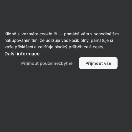
Aktin
Nízkotučné
Klidně si vezměte cookie 🍪 — pomáhá vám s pohodlnějším
nakupováním tím, že udržuje váš košík plný, pamatuje si
vaše přihlášení a zajišťuje hladký průběh celé cesty.
Další informace
Přijmout pouze nezbytné
Přijmout vše
Potraviny
Doplňky stravy
Proteiny
Sportovní
výživa
Filtrovat
1