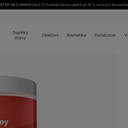
37:07:22
SUMMER SALE ⏰ Poslední šance ušetřit až 30 % na svých favourites
Otevřít
Otevřít
Otevřít
Otevřít
Otevří
menu
menu
menu
menu
menu
Doplňky
Oblečení
Kosmetika
Domácnost
V
stravy