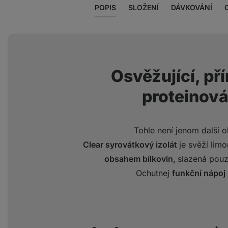
POPIS
SLOŽENÍ
DÁVKOVÁNÍ
Osvěžující, př
proteinov
Tohle není jenom další o
Clear syrovátkový izolát
je svěží lim
obsahem bílkovin,
slazená pouze
Ochutnej
funkční nápoj 