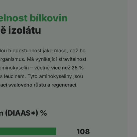
lnost bílkovin
ě izolátu
lou biodostupnost jako maso, což ho
organismus. Má vynikající stravitelnost
 aminokyselin – včetně
více než 25 %
s leucinem. Tyto aminokyseliny jsou
laci svalového růstu a regeneraci
.
in (DIAAS*) %
110