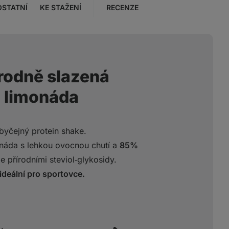
OSTATNÍ
KE STAŽENÍ
RECENZE
írodně slazená
á limonáda
byčejný protein shake.
onáda s lehkou ovocnou chutí a
85%
 přírodními steviol‑glykosidy.
ideální pro sportovce.