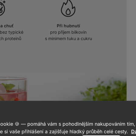
na chuť
Při hubnutí
bez typické
pro příjem bílkovin
ch proteinů
s minimem tuku a cukru
 cookie 🍪 — pomáhá vám s pohodlnějším nakupováním tím, 
e si vaše přihlášení a zajišťuje hladký průběh celé cesty.
Da