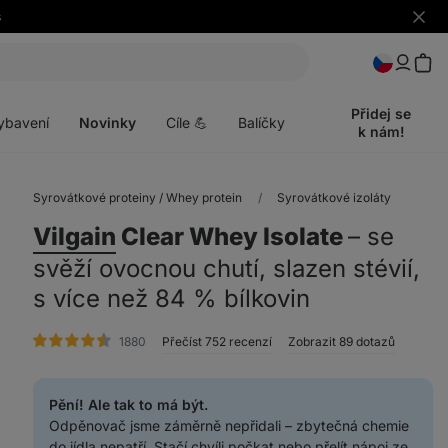
Skrýt
upozo
t
Otevřít
menu
Přidej se
ybavení
Novinky
Cíle 💪
Balíčky
k nám!
Syrovátkové proteiny / Whey protein
Syrovátkové izoláty
Vilgain
Clear Whey Isolate
⁠–⁠ se
svěží ovocnou chutí, slazen stévií,
s více než 84 % bílkovin
hodnocení
1880
Přečíst 752 recenzí
Zobrazit 89 dotazů
Pění! Ale tak to má být.
Odpěnovač jsme záměrně nepřidali – zbytečná chemie
do jídla nepatří. Stačí chvíli počkat nebo přelít nápoj ze