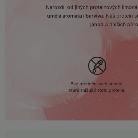
Narozdíl od jiných proteinových limon
umělá aromata i barviva
. Náš protein s
jahod
a dalších přír
Bez protipěnivých agentů,
které snižují čistotu proteinu