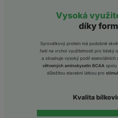
Vysoká využite
díky form
Syrovátkový protein má podobně skvě
řadí na vrchol využitelnosti pro lidský 
a obsahuje vysoký podíl esenciálních
větvených aminokyselin BCAA
spolu 
důležitou stavební látkou pro
stimu
Kvalita bílkov