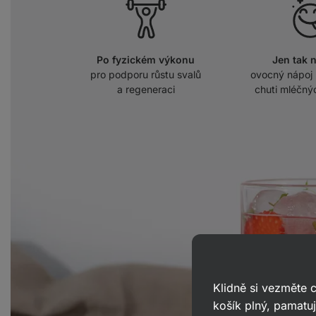
Po fyzickém výkonu
Jen tak 
pro podporu růstu svalů
ovocný nápoj 
a regeneraci
chuti mléčný
Klidně si vezměte
košík plný, pamatuj