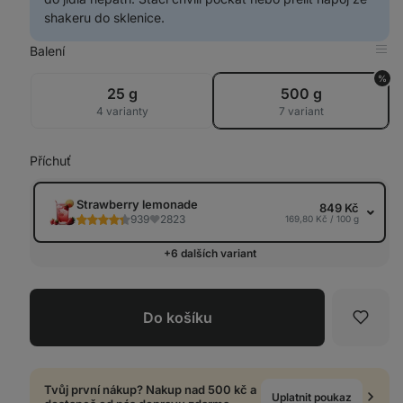
shakeru do sklenice.
Balení
Zob
v
%
tab
25 g
500 g
4 varianty
7 variant
Příchuť
Strawberry lemonade
849 Kč
939
2823
169,80 Kč / 100 g
+6 dalších variant
Do košíku
Oblíb
Tvůj první nákup? Nakup nad 500 kč a
Uplatnit poukaz