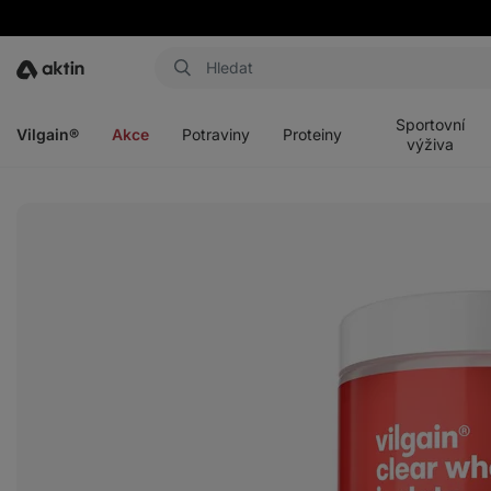
Aktin
Otevřít
Otevřít
Otevřít
Otevřít
menu
menu
menu
menu
Sportovní
Vilgain®
Akce
Potraviny
Proteiny
výživa