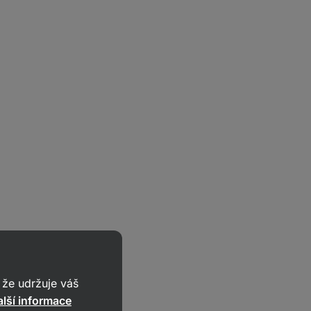
že udržuje váš
lší informace