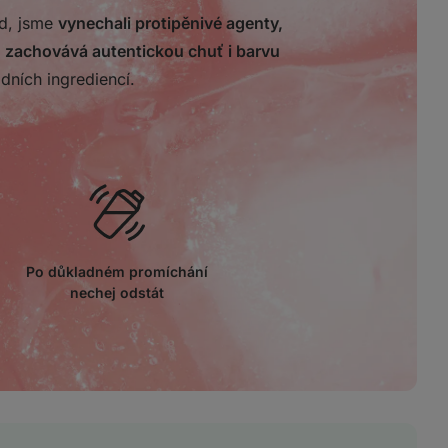
ád, jsme
vynechali protipěnivé agenty,
i
zachovává autentickou chuť i barvu
odních ingrediencí.
Po důkladném promíchání
nechej odstát