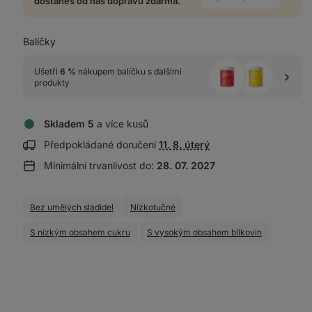
dostaneš od nás dopravu zdarma.
Balíčky
Ušetři 
6 %
 nákupem balíčku s dalšími 
produkty
Skladem 5
a více kusů
Zobrazit
Předpokládané doručení
11. 8. úterý
informace
Minimální trvanlivost do:
28. 07. 2027
o
doručení:
Bez umělých sladidel
Nízkotučné
S nízkým obsahem cukru
S vysokým obsahem bílkovin