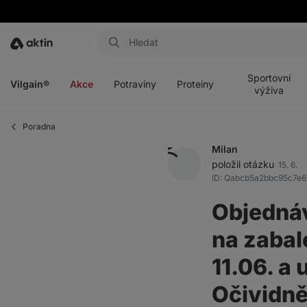
Aktin
Otevřít
Otevřít
Otevřít
Otevřít
menu
menu
menu
menu
Sportovní
Vilgain®
Akce
Potraviny
Proteiny
výživa
Poradna
Milan
položil otázku
15. 6.
ID: Qabcb5a2bbc95c7e6
Objednáv
na zabal
11.06. a 
Očividně