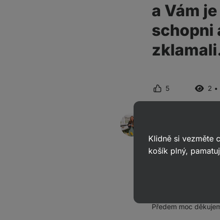
a Vám je
schopni 
zklamali
5
2 •
Michaela
odpověděla
25. 6.
ID: A8b710163ea7c38ca
Klidně si vezměte
Dobrý den, děkujeme
košík plný, pamatuj
veškeré komplikace, 
v pořádku. Kdyby tom
rádi celou situaci vy
Předem moc děkujeme