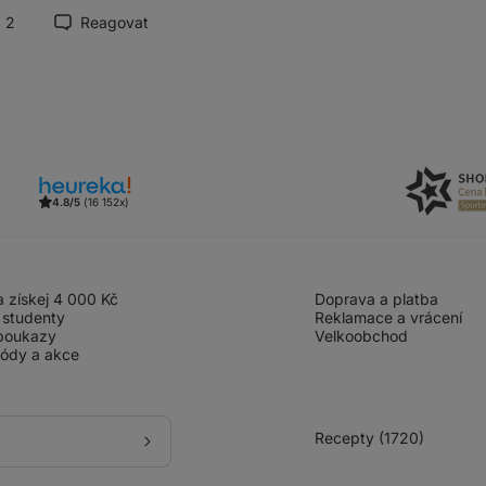
2
Reagovat
4.8/5
(16 152x)
 získej 4 000 Kč
Doprava a platba
 studenty
Reklamace a vrácení
poukazy
Velkoobchod
kódy a akce
Recepty (1720)
Přihlásit
se
k
odběru