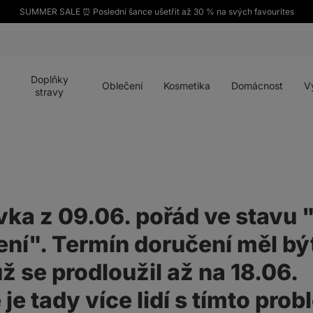
SUMMER SALE ⏰ Poslední šance ušetřit až 30 % na svých favourites
Otevřít
Otevřít
Otevřít
Otevřít
Otevří
menu
menu
menu
menu
menu
Doplňky
Oblečení
Kosmetika
Domácnost
V
stravy
ka z 09.06. pořád ve stavu
ení". Termín doručení měl bý
už se prodloužil až na 18.06.
 je tady více lidí s tímto pr