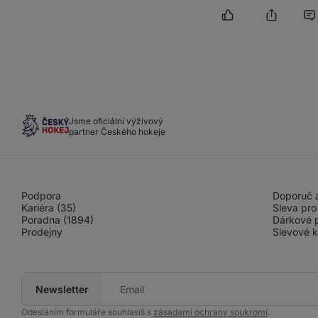
Jsme oficiální výživový
partner Českého hokeje
Podpora
Doporuč a
Kariéra (35)
Sleva pro
Poradna (1894)
Dárkové 
Prodejny
Slevové 
Newsletter
Tvůj
e-
mail
Odesláním formuláře souhlasíš s
zásadami ochrany soukromí
.