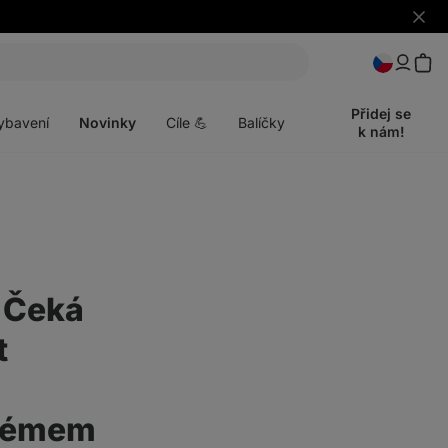
Skrýt
upozo
t
Otevřít
menu
Přidej se
ybavení
Novinky
Cíle 💪
Balíčky
k nám!
 "Čeká
t
oblémem