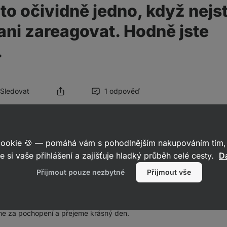
 to očividně jedno, když nejs
ani zareagovat. Hodně jste
.
 Sledovat
1 odpověď
 cookie 🍪 — pomáhá vám s pohodlnějším nakupováním tím, 
 za Vaši zpětnou vazbu a moc se omlouváme za pozdní odpověď. Ve
e si vaše přihlášení a zajišťuje hladký průběh celé cesty.
Da
které u objednávky nastaly z důvodu přesouvání skladu. Věříme, že j
Přijmout pouze nezbytné
Přijmout vše
u tak nebylo, kontaktujte nás prosím přímo na email podpora@aktin
řešíme.
 za pochopení a přejeme krásný den.