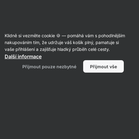
Aktin
Potraviny
Klidně si vezměte cookie 🍪 — pomáhá vám s pohodlnějším
Ořechy a sušené plody
nakupováním tím, že udržuje váš košík plný, pamatuje si
vaše přihlášení a zajišťuje hladký průběh celé cesty.
Další informace
Přijmout pouze nezbytné
Přijmout vše
Sušené houby
Semínka
Sušené ovoce
Směs
Ořechy
s
Filtrovat
1