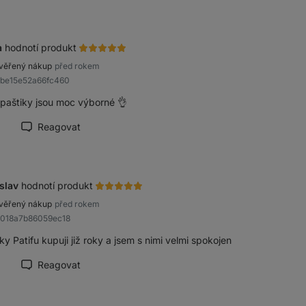
a
hodnotí produkt
věřený nákup
před rokem
abe15e52a66fc460
 paštiky jsou moc výborné 👌
Reagovat
načit recenzi jako přínosnou
slav
hodnotí produkt
věřený nákup
před rokem
a018a7b86059ec18
ky Patifu kupuji již roky a jsem s nimi velmi spokojen
Reagovat
načit recenzi jako přínosnou