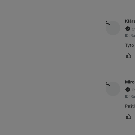
Klár
O
ID: R
Tyto
Oz
Miro
O
ID: R
Pašti
Oz