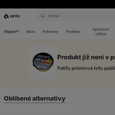
Aktin
Otevřít
Otevřít
Otevřít
Otevřít
menu
menu
menu
menu
Sportovní
Vilgain®
Akce
Potraviny
Proteiny
výživa
Produkt již není v p
Patifu prémiová tofu pašt
Oblíbené alternativy