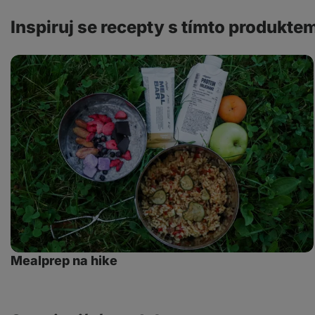
Inspiruj se recepty s tímto produkte
Mealprep
na
hike
Mealprep na hike