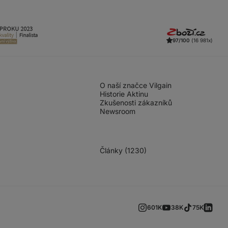
97/100
(16 981x)
O naší značce Vilgain
Historie Aktinu
Zkušenosti zákazníků
Newsroom
Články (1230)
601K
38K
75K