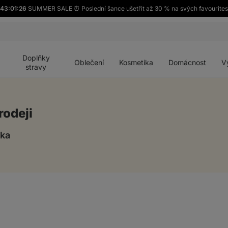
43:01:25
SUMMER SALE ⏰ Poslední šance ušetřit až 30 % na svých favourites
Otevřít
Otevřít
Otevřít
Otevřít
Otevří
menu
menu
menu
menu
menu
Doplňky
Oblečení
Kosmetika
Domácnost
V
stravy
rodeji
ika