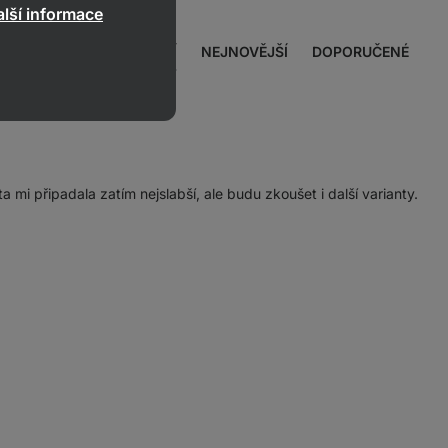
1039
lší informace
recenzí
NEJPŘÍNOSNĚJŠÍ
NEJNOVĚJŠÍ
DOPORUČENÉ
 mi připadala zatím nejslabší, ale budu zkoušet i další varianty.