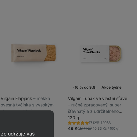
-16 % do 9.8.
Akce týdne
Vilgain Flapjack
⁠–⁠ měkká
Vilgain Tuňák ve vlastní šťávě
ovesná tyčinka s vysokým
⁠–⁠ ručně zpracovaný, super
_
obsahem vlákniny
šťavnatý a z udržitelného
_
Javorový sirup/pekanové
rybolovu
120 g
12966
1712
ořechy 60 g
Hodnocení
Oblíbené
4.8/5,
49 Kč
59 Kč
(40,83 Kč / 100 g)
3678
1039
Hodnocení
Oblíbené
1712
že udržuje váš
4.6/5,
39 Kč
(65 Kč / 100 g)
recenzí