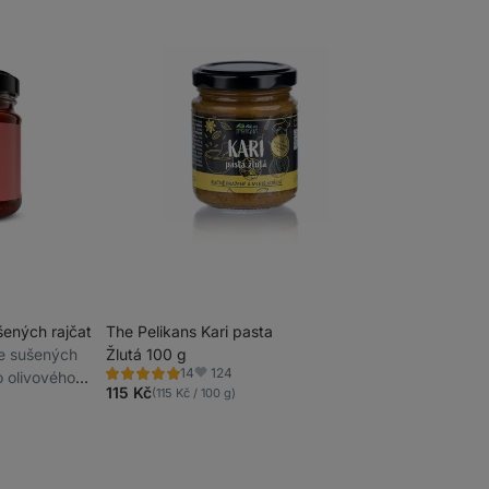
ených rajčat
The Pelikans Kari pasta
ze sušených
Žlutá 100 g
124
14
o olivového
Hodnocení
Oblíbené
4.9/5,
115 Kč
(115 Kč / 100 g)
é kapary,
14
recenzí
ální chuť,