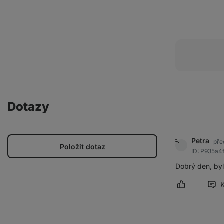
Dotazy
Petra
pře
Položit dotaz
ID: P935a4
Dobrý den, byl
Označit přís