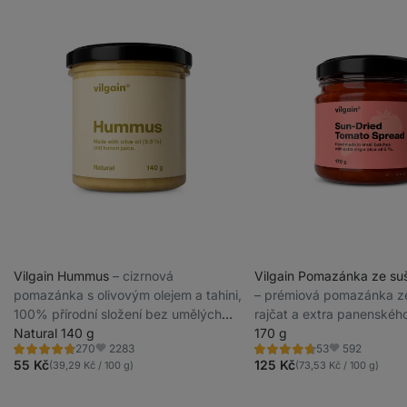
Vilgain Hummus
⁠–⁠ cizrnová
Vilgain Pomazánka ze suš
pomazánka s olivovým olejem a tahini,
⁠–⁠ prémiová pomazánka 
100% přírodní složení bez umělých
rajčat a extra panenskéh
aditiv, krémová textura a jemná chuť
Natural 140 g
oleje, doplněná o exotick
170 g
2283
592
270
53
jemně kořeněná pro maxim
Hodnocení
Hodnocení
Oblíbené
Oblíbené
4.6/5,
4.7/5,
55 Kč
125 Kč
(39,29 Kč / 100 g)
(73,53 Kč / 100 g)
bez konzervantů
270
53
recenzí
recenzí