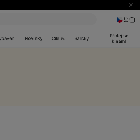
Skrýt
upozo
t
Otevřít
menu
Přidej se
ybavení
Novinky
Cíle 💪
Balíčky
k nám!