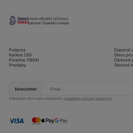
Jsme oficiální výživový
partner Českého hokeje
Podpora
Doporuč a
Kariéra (35)
Sleva pro
Poradna (1894)
Dárkové 
Prodejny
Slevové 
Newsletter
Tvůj
e-
mail
Odesláním formuláře souhlasíš s
zásadami ochrany soukromí
.