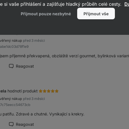
2549
e si vaše přihlášení a zajišťuje hladký průběh celé cesty.
Da
recenzí
Přijmout pouze nezbytné
Přijmout vše
hodnotí produkt
věřený nákup
před 3 měsíci
aabe1dc03d78f1e9
jsem příjemně překvapená, obzláště verzí gourmet, bylinková varianta
Reagovat
načit recenzi jako přínosnou
ela
hodnotí produkt
věřený nákup
před 3 měsíci
87c75eecc54673cb
u patifu. Zdravé a chutné. Vynikající s krekry.
Reagovat
načit recenzi jako přínosnou