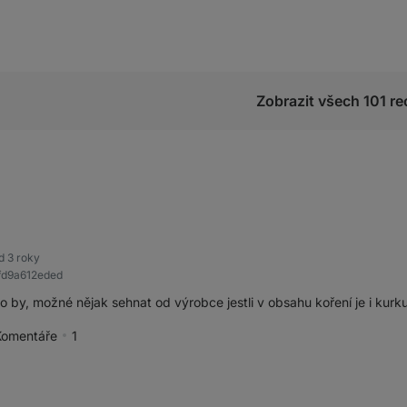
Zobrazit všech 101 re
d 3 roky
fd9a612eded
o by, možné nějak sehnat od výrobce jestli v obsahu koření je i kur
Komentáře
1
pěvek jako přínosný