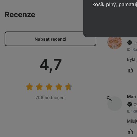
košík plný, pamatuj
Recenze
Jana
Napsat recenzi
O
ID: R
Průměrné
4,7
Byla 
Oz
hodnocení:
Marc
706 hodnocení
O
ID: R
Miluj
Oz