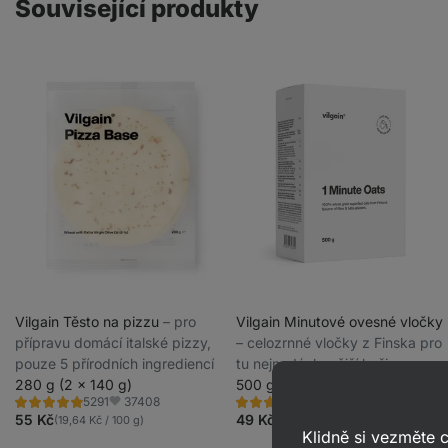
Související produkty
Vilgain Těsto na pizzu
⁠–⁠ pro
Vilgain Minutové ovesné vločky
přípravu domácí italské pizzy,
⁠–⁠ celozrnné vločky z Finska pro
pouze 5 přírodních ingrediencí
tu nejnadýchanější kaši za
280 g (2 x 140 g)
minutu
500 g
37408
33503
5291
6205
Hodnocení
Hodnocení
Oblíbené
Oblíbené
4.8/5,
4.9/5,
55 Kč
49 Kč
(19,64 Kč / 100 g)
(9,80 Kč / 100 g)
5291
6205
Klidně si vezměte
recenzí
recenzí