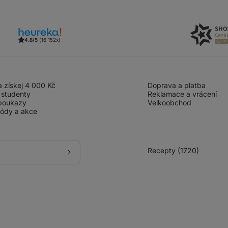
4.8/5
(16 152x)
 získej 4 000 Kč
Doprava a platba
 studenty
Reklamace a vrácení
poukazy
Velkoobchod
kódy a akce
Recepty (1720)
Přihlásit
se
k
odběru