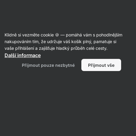
Aktin
Recepty
Klidně si vezměte cookie 🍪 — pomáhá vám s pohodlnějším
nakupováním tím, že udržuje váš košík plný, pamatuje si
Filtrovat
Řazení
:
Nejnovější
2
vaše přihlášení a zajišťuje hladký průběh celé cesty.
Další informace
Jahodový
Přijmout pouze nezbytné
Přijmout vše
cheesecake