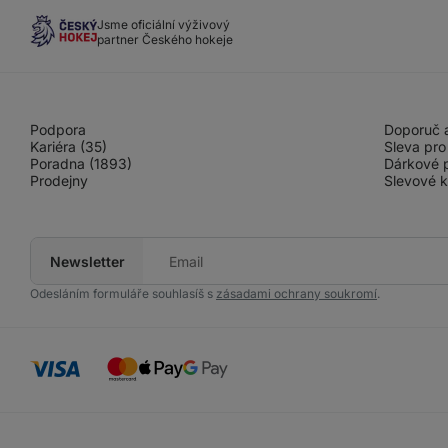
Jsme oficiální výživový
partner Českého hokeje
Podpora
Doporuč a
Kariéra (35)
Sleva pro
Poradna (1893)
Dárkové 
Prodejny
Slevové 
Newsletter
Tvůj
e-
mail
Odesláním formuláře souhlasíš s
zásadami ochrany soukromí
.