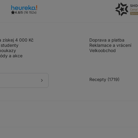
4.8/5
(16 152x)
 získej 4 000 Kč
Doprava a platba
 studenty
Reklamace a vrácení
poukazy
Velkoobchod
kódy a akce
Recepty (1719)
Přihlásit
se
k
odběru