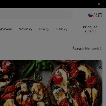
Skrýt
upozo
t
Otevřít
menu
Přidej se
ybavení
Novinky
Cíle 💪
Balíčky
k nám!
Řazení
:
Nejnovější