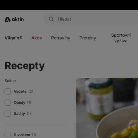
Aktin
Otevřít
Otevřít
Otevřít
Otevřít
menu
menu
menu
menu
Sportovní
Vilgain®
Akce
Potraviny
Proteiny
výživa
Recepty
Gnocchi
Sekce
s
bazalkovým
Večeře
(2)
pestem
a
Obědy
(1)
mozzarellou
Saláty
(1)
S videem
(1)