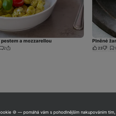
 pestem a mozzarellou
Plněné ža
2
23
Sdílet
Komentáře
odkaz
 cookie 🍪 — pomáhá vám s pohodlnějším nakupováním tím, 