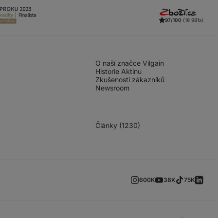
97/100
(16 981x)
O naší značce Vilgain
Historie Aktinu
Zkušenosti zákazníků
Newsroom
Články (1230)
600K
38K
75K