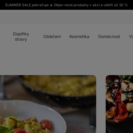
SUMMER SALE pokračuje ☀️ Objev nové produkty v akci a ušetři až 30 %
Otevřít
Otevřít
Otevřít
Otevřít
Otevří
menu
menu
menu
menu
menu
Doplňky
Oblečení
Kosmetika
Domácnost
V
stravy
Plněné
žampiony
portobello