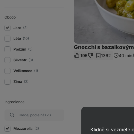
Období
Jaro
(2)
Léto
(10)
Gnocchi s bazalkovým
Podzim
(5)
195
1362
40 min.
Silvestr
(3)
Velikonoce
(1)
Zima
(2)
Ingredience
Mozzarella
(2)
Klidně si vezměte