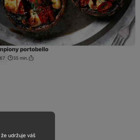
mpiony portobello
167
35 min.
Sdílet
odkaz
že udržuje váš