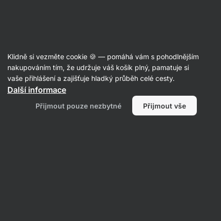
Aktin
Recepty
Klidně si vezměte cookie 🍪 — pomáhá vám s pohodlnějším
nakupováním tím, že udržuje váš košík plný, pamatuje si
Filtrovat
Řazení
:
Nejpopulárnější
2
vaše přihlášení a zajišťuje hladký průběh celé cesty.
Další informace
Čočkový
Přijmout pouze nezbytné
Přijmout vše
salát
z
hnědé
čočky