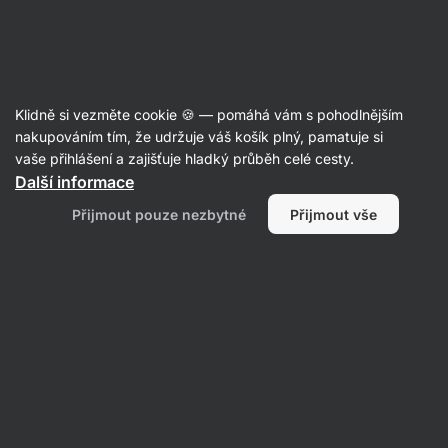
Aktin
Recepty
Klidně si vezměte cookie 🍪 — pomáhá vám s pohodlnějším
Low carb pizza bez lepku
nakupováním tím, že udržuje váš košík plný, pamatuje si
vaše přihlášení a zajišťuje hladký průběh celé cesty.
Karolína Kramářová
Další informace
35 min.
Sdílet
Komentáře
55
379
Přijmout pouze nezbytné
Přijmout vše