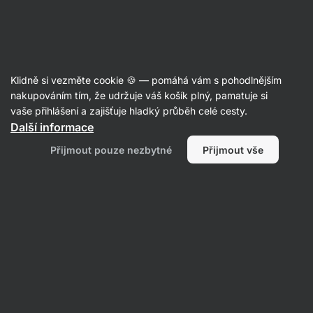
Aktin
Recepty
Klidně si vezměte cookie 🍪 — pomáhá vám s pohodlnějším
nakupováním tím, že udržuje váš košík plný, pamatuje si
Filtrovat
Řazení
:
Nejpopulárnější
2
vaše přihlášení a zajišťuje hladký průběh celé cesty.
Další informace
Mražené
Přijmout pouze nezbytné
Přijmout vše
vegan
řezy