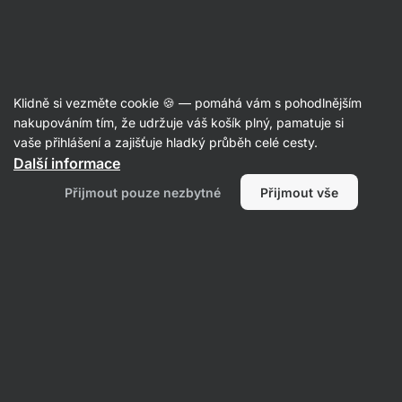
Aktin
Recepty
Klidně si vezměte cookie 🍪 — pomáhá vám s pohodlnějším
nakupováním tím, že udržuje váš košík plný, pamatuje si
Filtrovat
Řazení
:
Nejpopulárnější
2
vaše přihlášení a zajišťuje hladký průběh celé cesty.
Další informace
Domácí
Přijmout pouze nezbytné
Přijmout vše
pumpkin
spice
sirup