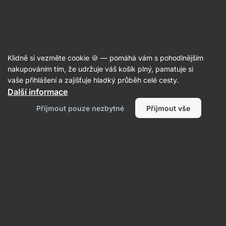
Aktin
Recepty
Klidně si vezměte cookie 🍪 — pomáhá vám s pohodlnějším
nakupováním tím, že udržuje váš košík plný, pamatuje si
Filtrovat
Řazení
:
Nejnovější
2
vaše přihlášení a zajišťuje hladký průběh celé cesty.
Další informace
Dýňový
Přijmout pouze nezbytné
Přijmout vše
dort
s
kokosovou
šlehačkou
a
slaným
karamelem