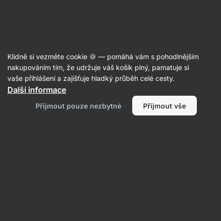
Aktin
Recepty
Klidně si vezměte cookie 🍪 — pomáhá vám s pohodlnějším
nakupováním tím, že udržuje váš košík plný, pamatuje si
Filtrovat
Řazení
:
Nejpopulárnější
2
vaše přihlášení a zajišťuje hladký průběh celé cesty.
Další informace
Batátový
Přijmout pouze nezbytné
Přijmout vše
burger
s
hovězím