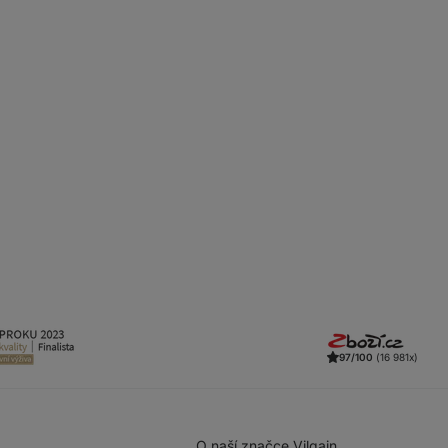
97/100
(16 981x)
O naší značce Vilgain