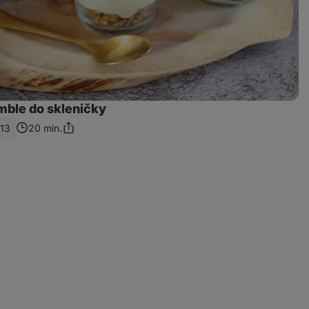
mble do skleničky
13
20 min.
Sdílet
odkaz