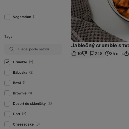
Vegetarian
(1)
Tagy
Jablečný crumble s t
10
248
35 min.
Sdí
od
Crumble
(2)
Bábovka
(2)
Bowl
(1)
Brownie
(1)
Dezert do skleničky
(3)
Dort
(2)
Cheesecake
(3)