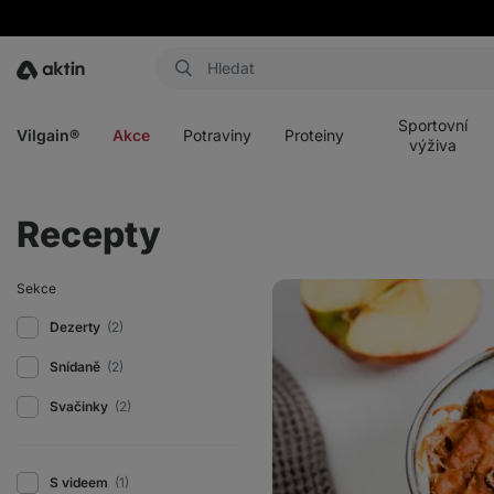
Aktin
Otevřít
Otevřít
Otevřít
Otevřít
menu
menu
menu
menu
Sportovní
Vilgain®
Akce
Potraviny
Proteiny
výživa
Recepty
Jablečný
Sekce
crumble
s
Dezerty
(2)
tvarohem
Snídaně
(2)
Svačinky
(2)
S videem
(1)