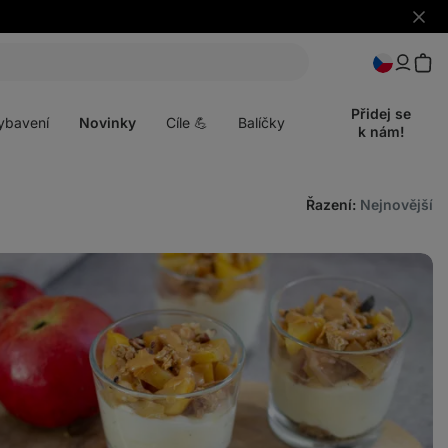
Skrýt
upozo
t
Otevřít
menu
Přidej se
ybavení
Novinky
Cíle 💪
Balíčky
k nám!
Řazení
:
Nejnovější