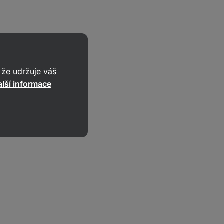
že udržuje váš
lší informace