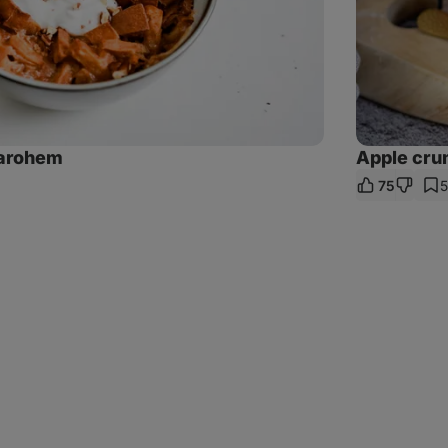
varohem
Apple cru
75
5
let
kaz