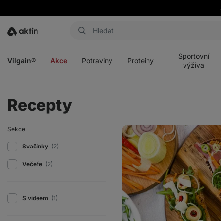
Aktin
Otevřít
Otevřít
Otevřít
Otevřít
menu
menu
menu
menu
Sportovní
Vilgain®
Akce
Potraviny
Proteiny
výživa
Recepty
Obložená
Sekce
bruschetta
s
Svačinky
(2)
hummusem
Večeře
(2)
S videem
(1)