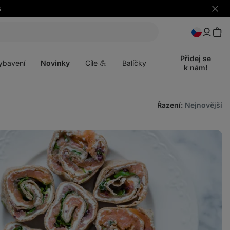
s
Skrýt
upozo
t
Otevřít
menu
Přidej se
ybavení
Novinky
Cíle 💪
Balíčky
k nám!
Řazení
:
Nejnovější