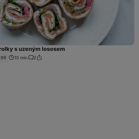
 rolky s uzeným lososem
299
10 min.
2
Sdílet
Komentáře
odkaz