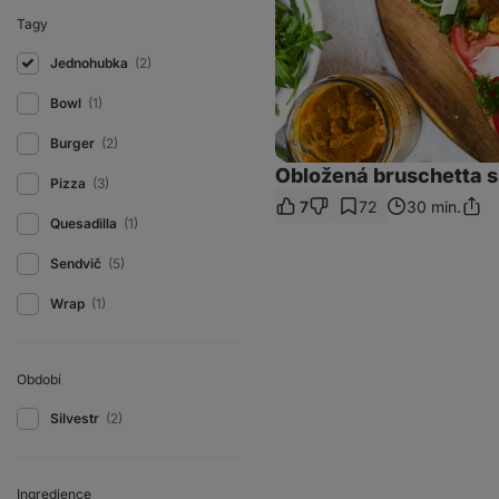
Tagy
Jednohubka
(2)
Bowl
(1)
Burger
(2)
Obložená bruschetta
Pizza
(3)
7
72
30 min.
Sdíle
Quesadilla
(1)
odka
Sendvič
(5)
Wrap
(1)
Období
Silvestr
(2)
Ingredience