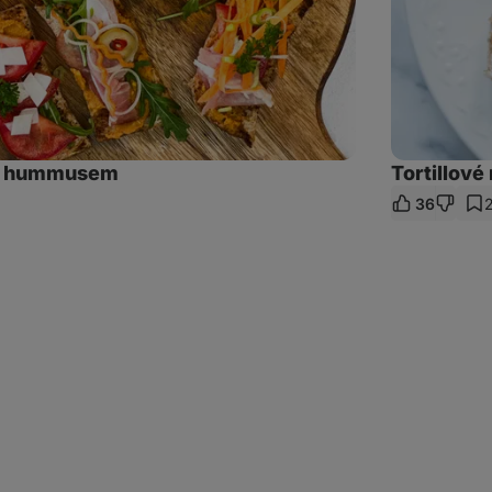
 s hummusem
Tortillové
36
t
z