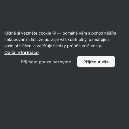
Aktin
Recepty
Klidně si vezměte cookie 🍪 — pomáhá vám s pohodlnějším
nakupováním tím, že udržuje váš košík plný, pamatuje si
Filtrovat
Řazení
:
Nejpopulárnější
2
vaše přihlášení a zajišťuje hladký průběh celé cesty.
Další informace
Okurkové
Přijmout pouze nezbytné
Přijmout vše
jednohubky
s
tuňákem