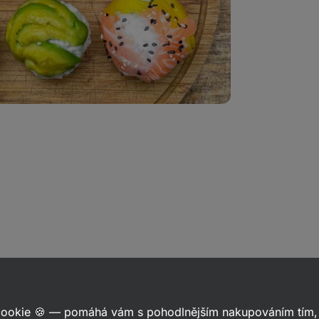
ílet
kaz
 cookie 🍪 — pomáhá vám s pohodlnějším nakupováním tím, 