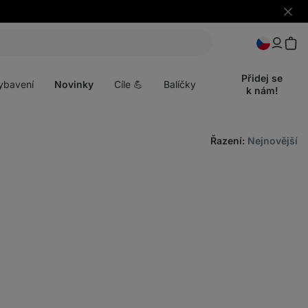
Skrýt
upozo
t
Otevřít
menu
Přidej se
ybavení
Novinky
Cíle 💪
Balíčky
k nám!
Řazení
:
Nejnovější