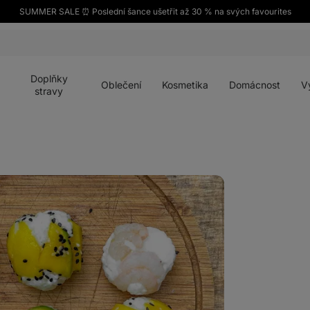
SUMMER SALE ⏰ Poslední šance ušetřit až 30 % na svých favourites
Otevřít
Otevřít
Otevřít
Otevřít
Otevří
menu
menu
menu
menu
menu
Doplňky
Oblečení
Kosmetika
Domácnost
V
stravy