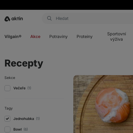
Aktin
Otevřít
Otevřít
Otevřít
Otevřít
menu
menu
menu
menu
Sportovní
Vilgain®
Akce
Potraviny
Proteiny
výživa
Recepty
Temari
Sekce
sushi
Večeře
(1)
Tagy
Jednohubka
(1)
Bowl
(6)