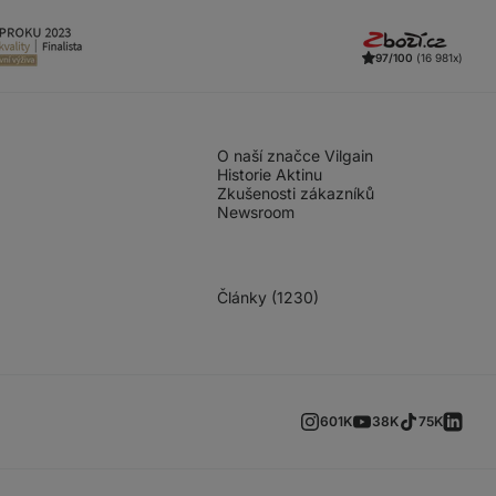
97/100
(16 981x)
O naší značce Vilgain
Historie Aktinu
Zkušenosti zákazníků
Newsroom
Články (1230)
601K
38K
75K