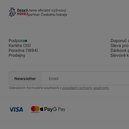
Jsme oficiální výživový
partner Českého hokeje
Podpora
Doporuč a
Kariéra (35)
Sleva pro
Poradna (1894)
Dárkové 
Prodejny
Slevové 
Newsletter
Tvůj
e-
mail
Odesláním formuláře souhlasíš s
zásadami ochrany soukromí
.