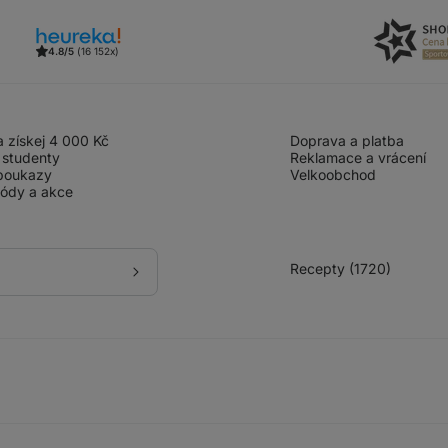
4.8/5
(16 152x)
 získej 4 000 Kč
Doprava a platba
 studenty
Reklamace a vrácení
poukazy
Velkoobchod
kódy a akce
Recepty (1720)
Přihlásit
se
k
odběru