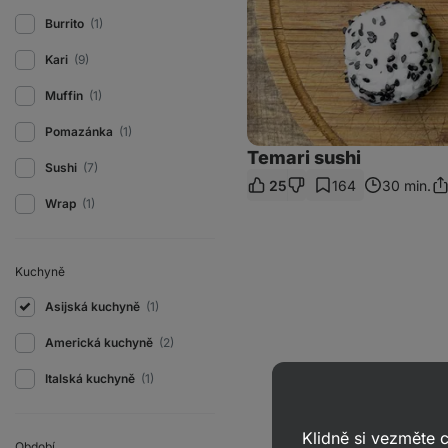
Burrito
(1)
Kari
(9)
Muffin
(1)
Pomazánka
(1)
Temari sushi
Sushi
(7)
25
164
30 min.
Sd
Wrap
(1)
od
Kuchyně
Asijská kuchyně
(1)
Americká kuchyně
(2)
Italská kuchyně
(1)
Klidně si vezměte
Období