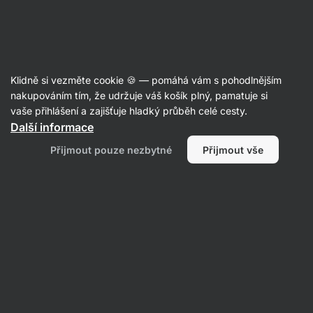
Aktin
Recepty
Klidně si vezměte cookie 🍪 — pomáhá vám s pohodlnějším
nakupováním tím, že udržuje váš košík plný, pamatuje si
Filtrovat
Řazení
:
Nejpopulárnější
2
vaše přihlášení a zajišťuje hladký průběh celé cesty.
Další informace
Dýňové
Přijmout pouze nezbytné
Přijmout vše
bochánky
se
skořicí