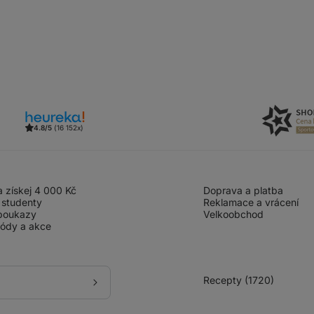
4.8/5
(16 152x)
 získej 4 000 Kč
Doprava a platba
 studenty
Reklamace a vrácení
poukazy
Velkoobchod
kódy a akce
Recepty (1720)
Přihlásit
se
k
odběru