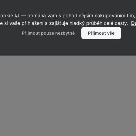
 cookie 🍪 — pomáhá vám s pohodlnějším nakupováním tím, 
e si vaše přihlášení a zajišťuje hladký průběh celé cesty.
Da
Přijmout pouze nezbytné
Přijmout vše