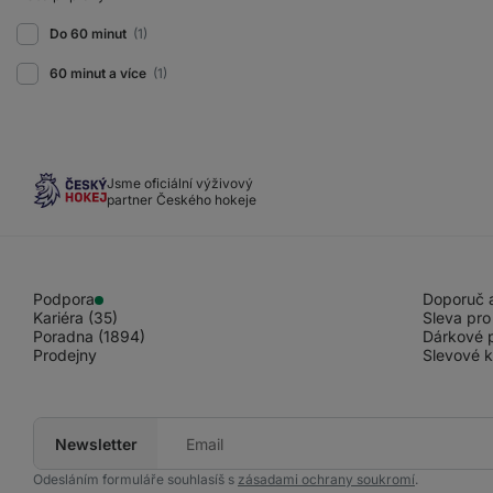
Do 60 minut
(1)
60 minut a více
(1)
Jsme oficiální výživový
partner Českého hokeje
Podpora
Doporuč a
Kariéra (35)
Sleva pro
Poradna (1894)
Dárkové 
Prodejny
Slevové 
Newsletter
Tvůj
e-
mail
Odesláním formuláře souhlasíš s
zásadami ochrany soukromí
.