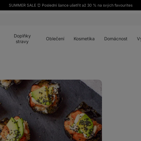
SUMMER SALE ⏰ Poslední šance ušetřit až 30 % na svých favourites
Otevřít
Otevřít
Otevřít
Otevřít
Otevří
menu
menu
menu
menu
menu
Doplňky
Oblečení
Kosmetika
Domácnost
V
stravy