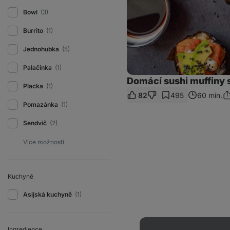
Bowl
(3)
Burrito
(1)
Jednohubka
(5)
Palačinka
(1)
Domácí sushi muffiny
Placka
(1)
82
495
60 min.
Sd
Pomazánka
(1)
o
Sendvič
(2)
Kuchyně
Asijská kuchyně
(1)
Ingredience