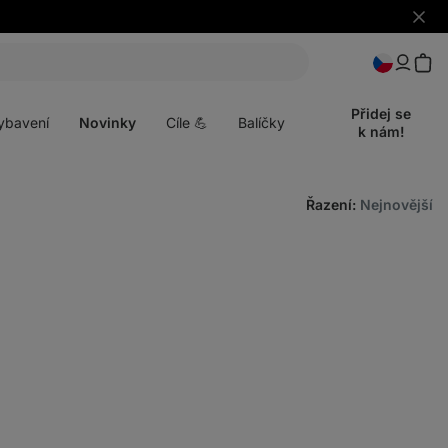
Skrýt
upozo
t
Otevřít
menu
Přidej se
ybavení
Novinky
Cíle 💪
Balíčky
k nám!
Řazení
:
Nejnovější