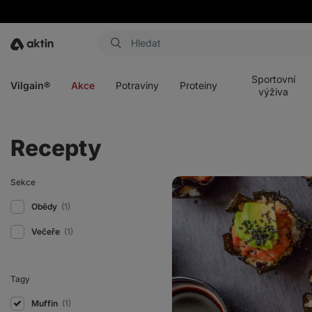
Aktin
Otevřít
Otevřít
Otevřít
Otevřít
menu
menu
menu
menu
Sportovní
Vilgain®
Akce
Potraviny
Proteiny
výživa
Recepty
Domácí
Sekce
sushi
muffiny
Obědy
(1)
s
lososem
Večeře
(1)
a
avokádem
Tagy
Muffin
(1)