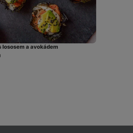
 s lososem a avokádem
ílet
dkaz