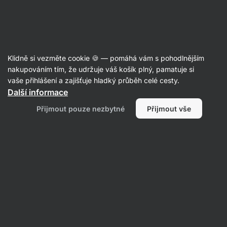
Aktin
Směsi na vaření a pečení
Klidně si vezměte cookie 🍪 — pomáhá vám s pohodlnějším
Směsi na pudingy
nakupováním tím, že udržuje váš košík plný, pamatuje si
vaše přihlášení a zajišťuje hladký průběh celé cesty.
Další informace
Filtrovat
Přijmout pouze nezbytné
Přijmout vše
Produktů:
4
Řazení
:
Výchozí