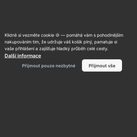
Aktin
Směsi na vaření a pečení
Klidně si vezměte cookie 🍪 — pomáhá vám s pohodlnějším
Směsi na pudingy
nakupováním tím, že udržuje váš košík plný, pamatuje si
vaše přihlášení a zajišťuje hladký průběh celé cesty.
Další informace
Filtrovat
1
Přijmout pouze nezbytné
Přijmout vše
S vysokým obsahem vlákniny
Vymazat všechny filtry
Produktů:
3
Řazení
:
Výchozí