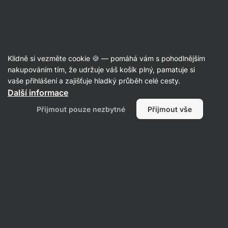
Aktin
Poradna
Klidně si vezměte cookie 🍪 — pomáhá vám s pohodlnějším
Michaela
nakupováním tím, že udržuje váš košík plný, pamatuje si
položila otázku
17. 6.
vaše přihlášení a zajišťuje hladký průběh celé cesty.
ID: Q9148fc1b08fcfc74
Další informace
Týdenní čekání na zásilku. Žádná
Přijmout pouze nezbytné
Přijmout vše
omluva, žádné info, žádné
vysvětlení, komunikace nula. Když
jsem balíček rozbalila, zjistila jsem,
že velká část produktů chybí.
Snažím se někoho kontaktovat,
marně. Hlavně že marketing a
prachy jedou, o to přeci jde.