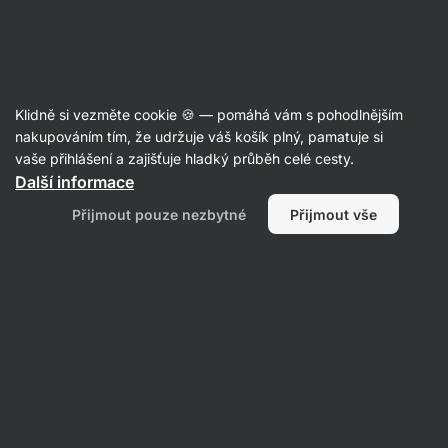
Aktin
Poznej naši redakci
Klidně si vezměte cookie 🍪 — pomáhá vám s pohodlnějším
nakupováním tím, že udržuje váš košík plný, pamatuje si
vaše přihlášení a zajišťuje hladký průběh celé cesty.
Jan Caha
Další informace
Přijmout pouze nezbytné
Přijmout vše
Vše
Články
Nejnovější
články
od Jan