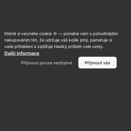
SUMMER SALE ☀️ Objev nové produkty v akci a ušetři až 30 %
Skrýt
upozornění
Aktin
Klidně si vezměte cookie 🍪 — pomáhá vám s pohodlnějším
Energetické tyčinky
nakupováním tím, že udržuje váš košík plný, pamatuje si
vaše přihlášení a zajišťuje hladký průběh celé cesty.
Vilgain
Energy Ball BIO
⁠–⁠ bez přidaného cukru,
Další informace
vysoký obsah vlákniny, vegan a gluten‑free
Přijmout pouze nezbytné
Přijmout vše
Přečíst 253 recenzí
Zobrazit 1 dotaz
hodnocení
957
Zobrazit