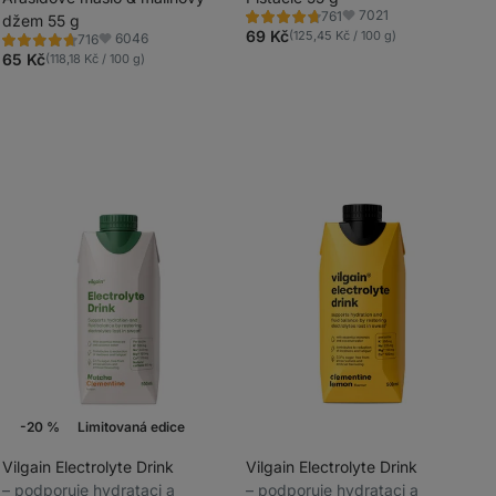
7021
761
barviv
džem 55 g
barviv
Hodnocení
Oblíbené
4.7/5,
69 Kč
(125,45 Kč / 100 g)
6046
716
Hodnocení
Oblíbené
761
4.7/5,
65 Kč
(118,18 Kč / 100 g)
recenzí
716
recenzí
-20 %
Limitovaná edice
Akce týdne
Novinka
Vilgain Electrolyte Drink
Vilgain Electrolyte Drink
⁠–⁠ podporuje hydrataci a
⁠–⁠ podporuje hydrataci a