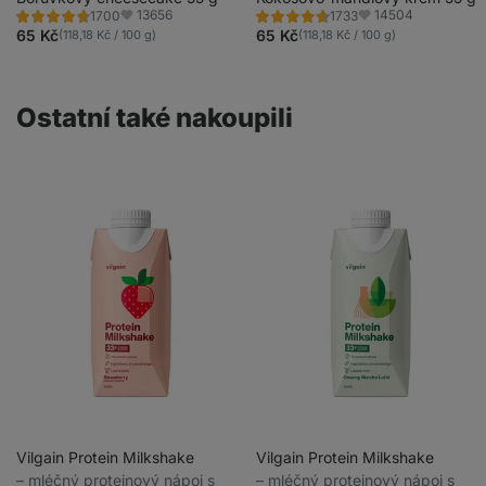
13656
14504
1700
1733
barviv
barviv
Hodnocení
Hodnocení
Oblíbené
Oblíbené
4.7/5,
4.7/5,
65 Kč
65 Kč
(118,18 Kč / 100 g)
(118,18 Kč / 100 g)
1700
1733
recenzí
recenzí
Ostatní také nakoupili
Vilgain Protein Milkshake
Vilgain Protein Milkshake
⁠–⁠ mléčný proteinový nápoj s
⁠–⁠ mléčný proteinový nápoj s