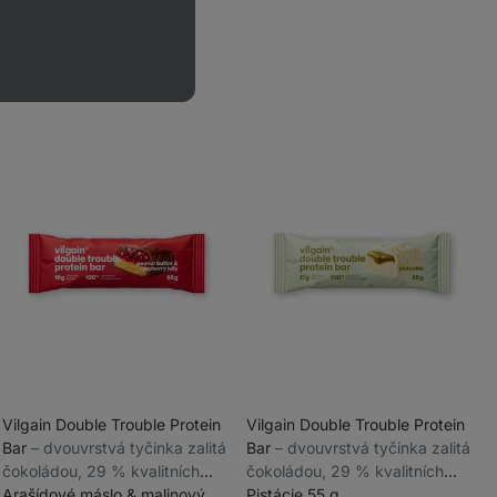
Vilgain Double Trouble Protein
Vilgain Double Trouble Protein
Bar
⁠–⁠ dvouvrstvá tyčinka zalitá
Bar
⁠–⁠ dvouvrstvá tyčinka zalitá
_
čokoládou, 29 % kvalitních
čokoládou, 29 % kvalitních
_
bílkovin, bez konzervantů a
Arašídové máslo & malinový
bílkovin, bez konzervantů a
Pistácie 55 g