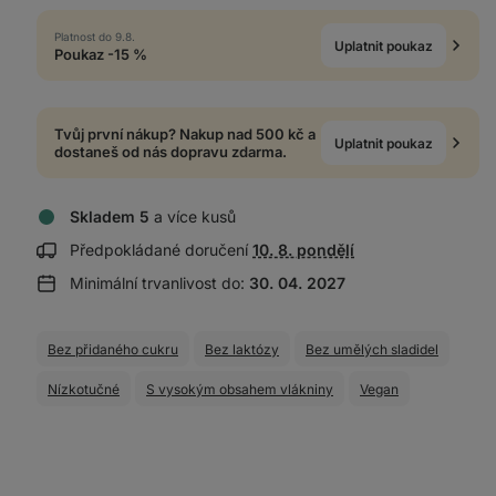
Platnost do 9.8.
Uplatnit poukaz
Poukaz -15 %
Tvůj první nákup? Nakup nad 500 kč a
Uplatnit poukaz
dostaneš od nás dopravu zdarma.
Skladem 5
a více kusů
Zobrazit
Předpokládané doručení
10. 8. pondělí
informace
Minimální trvanlivost do:
30. 04. 2027
o
doručení:
Bez přidaného cukru
Bez laktózy
Bez umělých sladidel
Nízkotučné
S vysokým obsahem vlákniny
Vegan