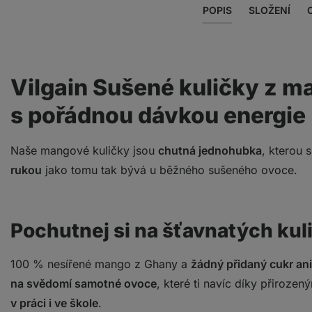
POPIS
SLOŽENÍ
Vilgain Sušené kuličky z m
s pořádnou dávkou energie
Naše mangové kuličky jsou
chutná jednohubka
, kterou 
rukou
jako tomu tak bývá u běžného sušeného ovoce.
Pochutnej si na šťavnatých kul
100 % nesířené mango z Ghany a
žádný přidaný cukr ani 
na svědomí samotné ovoce
, které ti navíc díky přiroz
v práci i ve škole
.