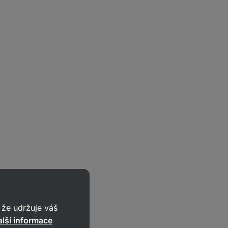
že udržuje váš
lší informace