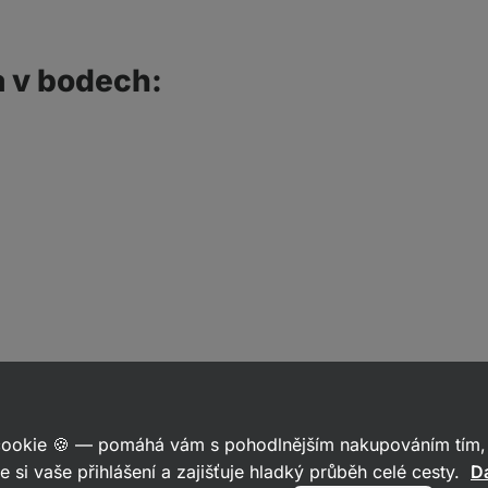
a v bodech:
 cookie 🍪 — pomáhá vám s pohodlnějším nakupováním tím, 
e si vaše přihlášení a zajišťuje hladký průběh celé cesty.
Da