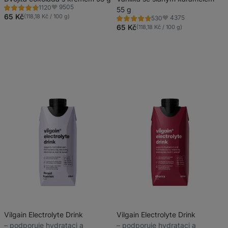
9505
1120
barviv
barviv
55 g
Hodnocení
Oblíbené
4.7/5,
65 Kč
(118,18 Kč / 100 g)
4375
530
Hodnocení
Oblíbené
1120
4.7/5,
65 Kč
(118,18 Kč / 100 g)
recenzí
530
recenzí
Vilgain Electrolyte Drink
Vilgain Electrolyte Drink
⁠–⁠ podporuje hydrataci a
⁠–⁠ podporuje hydrataci a