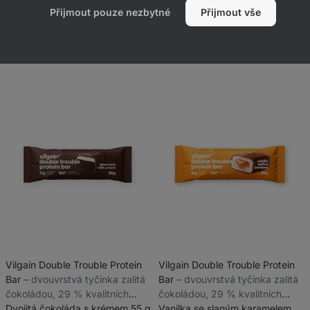
Přijmout pouze nezbytné
Přijmout vše
Vilgain Double Trouble Protein
Vilgain Double Trouble Protein
Bar
⁠–⁠ dvouvrstvá tyčinka zalitá
Bar
⁠–⁠ dvouvrstvá tyčinka zalitá
čokoládou, 29 % kvalitních
čokoládou, 29 % kvalitních
bílkovin, bez konzervantů a
Dvojitá čokoláda s krémem 55 g
bílkovin, bez konzervantů a
Vanilka se slaným karamelem