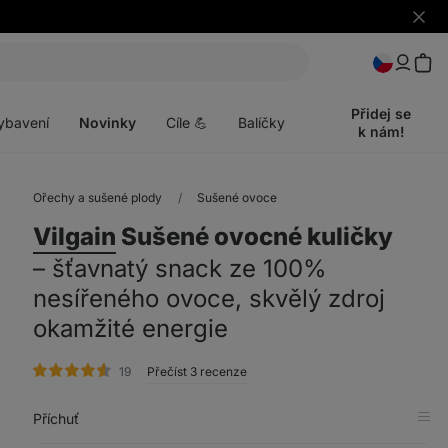
Skrýt
upozo
t
Otevřít
menu
Přidej se
ybavení
Novinky
Cíle 💪
Balíčky
k nám!
Ořechy a sušené plody
Sušené ovoce
Vilgain
Sušené ovocné kuličky
⁠–⁠ šťavnatý snack ze 100%
nesířeného ovoce, skvělý zdroj
okamžité energie
hodnocení
19
Přečíst 3 recenze
Příchuť
Zob
v