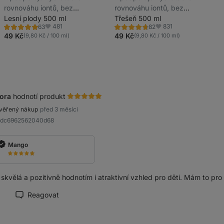
rovnováhu iontů, bez
rovnováhu iontů, bez
rafinovaného cukru, slazeno
Lesní plody 500 ml
rafinovaného cukru, slazeno
Třešeň 500 ml
481
831
63
82
steviol-glykosidy ze stévie
steviol-glykosidy ze stévie
Hodnocení
Hodnocení
Oblíbené
Oblíbené
4.9/5,
4.7/5,
49 Kč
49 Kč
(9,80 Kč / 100 ml)
(9,80 Kč / 100 ml)
63
82
recenzí
recenzí
ora
hodnotí produkt
věřený nákup
před 3 měsíci
R8dc6962562040d68
Mango
skvělá a pozitivně hodnotím i atraktivní vzhled pro děti. Mám to pro
Reagovat
načit recenzi jako přínosnou