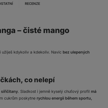
OSTATNÍ
RECENZE
anga – čisté mango
si užiješ kdykoliv a kdekoliv. Navíc
bez ulepených
ičkách, co nelepí
siřičitany
. Sladkost i jemně kyselý chuťový profil
má
eným cukrům poskytne
rychlou energii během sportu,