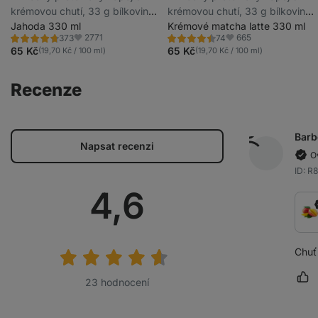
krémovou chutí, 33 g bílkovin
krémovou chutí, 33 g bílkovin
na porci, s nízkým obsahem
Jahoda 330 ml
na porci, s nízkým obsahem
Krémové matcha latte 330 ml
2771
665
373
74
laktózy
laktózy
Hodnocení
Hodnocení
Oblíbené
Oblíbené
4.6/5,
4.3/5,
65 Kč
65 Kč
(19,70 Kč / 100 ml)
(19,70 Kč / 100 ml)
373
74
recenzí
recenzí
Recenze
Barb
Napsat recenzi
O
ID: 
Průměrné
4,6
hodnocení:
Chuť 
Oz
23 hodnocení