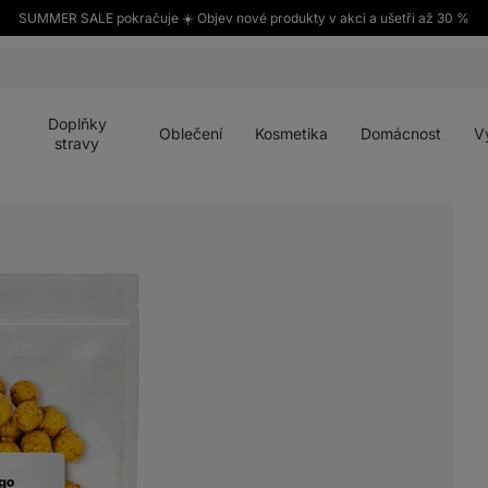
SUMMER SALE pokračuje ☀️ Objev nové produkty v akci a ušetři až 30 %
Otevřít
Otevřít
Otevřít
Otevřít
Otevří
menu
menu
menu
menu
menu
Doplňky
Oblečení
Kosmetika
Domácnost
V
stravy