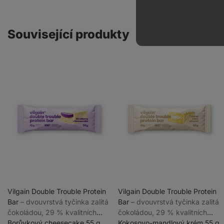
Související produkty
Vilgain Double Trouble Protein
Vilgain Double Trouble Protein
Bar
⁠–⁠ dvouvrstvá tyčinka zalitá
Bar
⁠–⁠ dvouvrstvá tyčinka zalitá
čokoládou, 29 % kvalitních
čokoládou, 29 % kvalitních
bílkovin, bez konzervantů a
Borůvkový cheesecake 55 g
bílkovin, bez konzervantů a
Kokosovo-mandlový krém 55 g