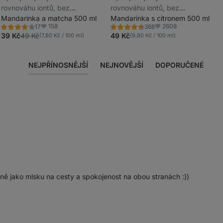
_
rovnováhu iontů, bez
rovnováhu iontů, bez
_
rafinovaného cukru, slazeno
Mandarinka a matcha 500 ml
rafinovaného cukru, slazeno
Mandarinka s citronem 500 ml
158
2608
17
368
steviol-glykosidy ze stévie
steviol-glykosidy ze stévie
Hodnocení
Hodnocení
Oblíbené
Oblíbené
3.7/5,
4.5/5,
39 Kč
49 Kč
49 Kč
(7,80 Kč / 100 ml)
(9,80 Kč / 100 ml)
17
368
recenzí
recenzí
NEJPŘÍNOSNĚJŠÍ
NEJNOVĚJŠÍ
DOPORUČENÉ
 ně jako mlsku na cesty a spokojenost na obou stranách :))