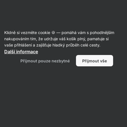
36:42:06
SUMMER SALE ⏰ Poslední šance ušetřit až 30 %
Skrýt
upozornění
Aktin
Klidně si vezměte cookie 🍪 — pomáhá vám s pohodlnějším
Chipsy
nakupováním tím, že udržuje váš košík plný, pamatuje si
vaše přihlášení a zajišťuje hladký průběh celé cesty.
Vilgain
Vroubky BIO ⁠–⁠ 100 g
⁠–⁠ vroubkované
Další informace
bramborové chipsy s křupavou texturou, šetrně
Přijmout pouze nezbytné
Přijmout vše
smaženo na olivovém oleji, ze španělských
brambor
Přečíst 77 recenzí
hodnocení
182