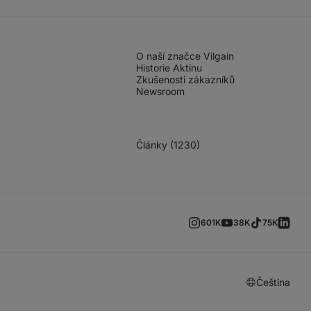
O naší značce Vilgain
Historie Aktinu
Zkušenosti zákazníků
Newsroom
Články (1230)
601K
38K
75K
Čeština