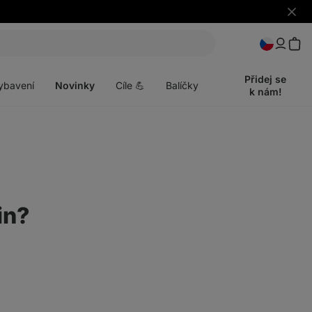
Skrýt
upozo
t
Otevřít
menu
Přidej se
ybavení
Novinky
Cíle 💪
Balíčky
k nám!
in?