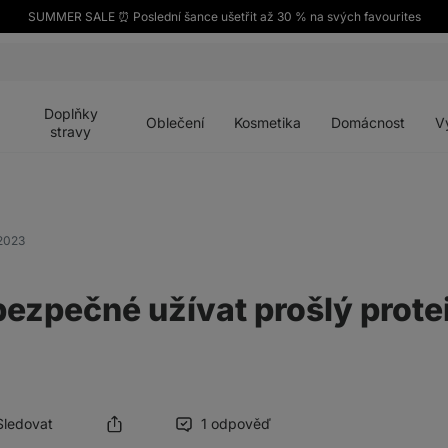
SUMMER SALE ⏰ Poslední šance ušetřit až 30 % na svých favourites
Otevřít
Otevřít
Otevřít
Otevřít
Otevří
menu
menu
menu
menu
menu
Doplňky
Oblečení
Kosmetika
Domácnost
V
stravy
 2023
 bezpečné užívat prošlý prote
Sledovat
1 odpověď