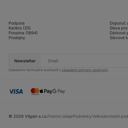
Podpora
Doporuč a
Kariéra (35)
Sleva pro
Poradna (1894)
Dárkové 
Prodejny
Slevové 
Newsletter
Tvůj
e-
mail
Odesláním formuláře souhlasíš s
zásadami ochrany soukromí
.
© 2026 Vilgain s.r.o.
Firemní údaje
Podmínky
Velkoobchodní po