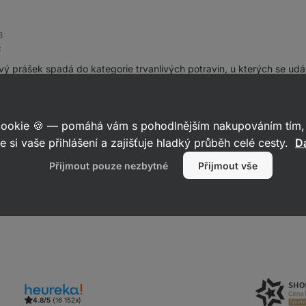
3
c
vý prášek spadá do kategorie trvanlivých potravin, u kterých se ud
i, tj. datum do kterého výrobce garantuje zachování deklarované kval
t i po datu minimální trvanlivosti, nicméně je vhodné po otevření vyh
 nedošlo k senzorickým (produkt zapáchá) nebo fyzikálním (produk
 cookie 🍪 — pomáhá vám s pohodlnějším nakupováním tím, 
u k tomu proteinové prášky s vyšším podílem tuku. Pakliže se prod
e si vaše přihlášení a zajišťuje hladký průběh celé cesty.
Da
, lze jej konzumovat, nicméně doporučuji zkonzumovat v krátké dob
Přijmout pouze nezbytné
Přijmout vše
Reagovat
4.8/5
(16 152x)