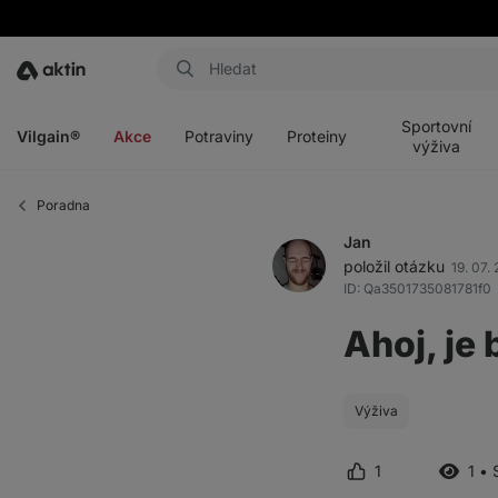
Aktin
Otevřít
Otevřít
Otevřít
Otevřít
menu
menu
menu
menu
Sportovní
Vilgain®
Akce
Potraviny
Proteiny
výživa
Poradna
Jan
položil otázku
19. 07.
ID: Qa3501735081781f0
Ahoj, je
Výživa
1
1 • 