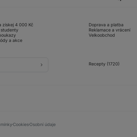
 získej 4 000 Kč
Doprava a platba
 studenty
Reklamace a vrácení
poukazy
Velkoobchod
kódy a akce
Recepty (1720)
Přihlásit
se
k
odběru
dmínky
Cookies
Osobní údaje