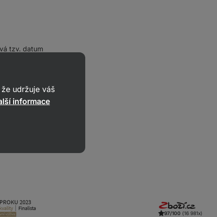
ává tzv. datum
ity výrobku.
odnotit, jestli
t hrudkuje)
že udržuje váš
ukt po otevření
lší informace
ě po otevření.
97/100
(16 981x)