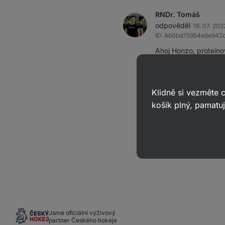
RNDr. Tomáš
odpověděl
19. 07. 202
ID: Ab0bd75954e6e942
Ahoj Honzo, proteino
minimální trvanlivost
Produkt lze konzumova
v proteinovém prášku
Klidně si vezměte
změnám. Náchylné jso
košík plný, pamatuj
zdá být nepoškozený
1
Jsme oficiální výživový
partner Českého hokeje