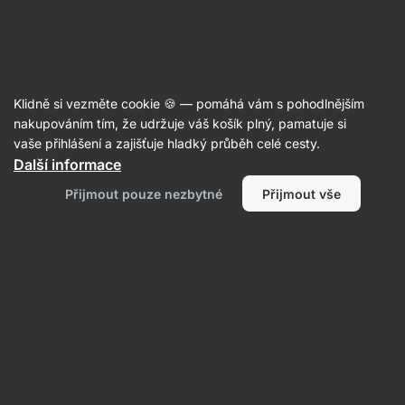
Aktin
Poradna
Klidně si vezměte cookie 🍪 — pomáhá vám s pohodlnějším
Lucia
nakupováním tím, že udržuje váš košík plný, pamatuje si
položila otázku
11. 06. 2022
vaše přihlášení a zajišťuje hladký průběh celé cesty.
ID: Q808204a4cb51462a
Další informace
Dobrý den jak správně začít
Přijmout pouze nezbytné
Přijmout vše
hubnout aby kila šli rychle dolů
děkuji
1 • Sledovat
1 odpověď
Mgr. Kristýna
odpověděl(a)
13. 06. 2022
ID: A90d088b236a18cc5