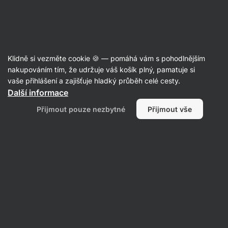
Aktin
Poradna
Klidně si vezměte cookie 🍪 — pomáhá vám s pohodlnějším
Jan
nakupováním tím, že udržuje váš košík plný, pamatuje si
položil otázku
13. 10. 2025
vaše přihlášení a zajišťuje hladký průběh celé cesty.
ID: Q8ecde6af30cafe8b
Další informace
Dobrý den, sháním iontový a
Přijmout pouze nezbytné
Přijmout vše
proteinový nápoj bez stop lepku
pro celiaky. Můžete mi nějaký
doporučit nejlépe s certifikátem.
Děkuji
Výživa
1 • Sledovat
1 odpověď