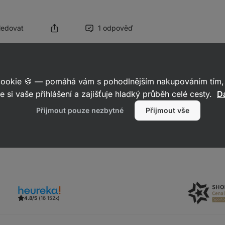
Sledovat
1 odpověď
2025
b
 cookie 🍪 — pomáhá vám s pohodlnějším nakupováním tím, 
ě ještě
Kokosová amino omáčka.
e si vaše přihlášení a zajišťuje hladký průběh celé cesty.
Da
Přijmout pouze nezbytné
Přijmout vše
Reagovat
4.8/5
(16 152x)