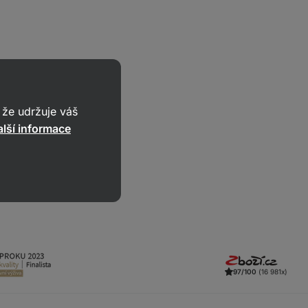
že udržuje váš
lší informace
97/100
(16 981x)