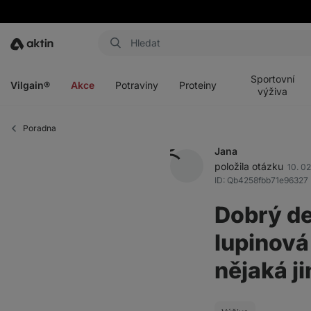
Aktin
Otevřít
Otevřít
Otevřít
Otevřít
menu
menu
menu
menu
Sportovní
Vilgain®
Akce
Potraviny
Proteiny
výživa
Poradna
Jana
položila otázku
10. 0
ID: Qb4258fbb71e96327
Dobrý de
lupinová
nějaká j