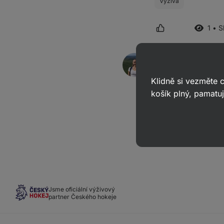
Výživa
1 • 
Mgr. Kristýna
odpověděl(a)
11. 02. 
ID: A9879d0b24c0ca32
Klidně si vezměte
Dobrý den, napadá m
košík plný, pamatuj
Jsme oficiální výživový
partner Českého hokeje