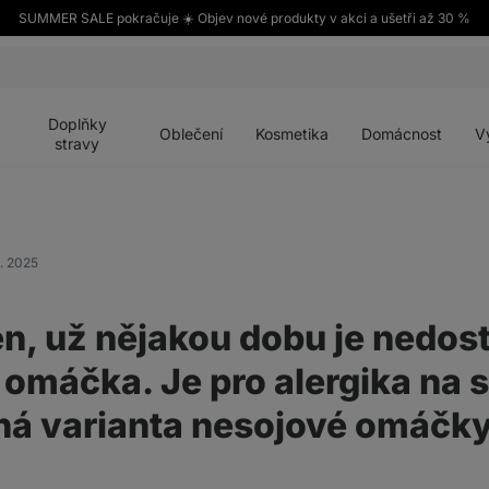
SUMMER SALE pokračuje ☀️ Objev nové produkty v akci a ušetři až 30 %
Otevřít
Otevřít
Otevřít
Otevřít
Otevří
menu
menu
menu
menu
menu
Doplňky
Oblečení
Kosmetika
Domácnost
V
stravy
2. 2025
n, už nějakou dobu je nedos
 omáčka. Je pro alergika na 
iná varianta nesojové omáčk