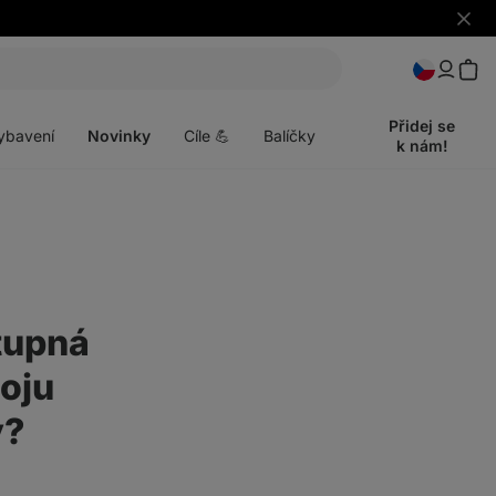
Skrýt
upozo
t
Otevřít
menu
Přidej se
ybavení
Novinky
Cíle 💪
Balíčky
k nám!
tupná
soju
y?