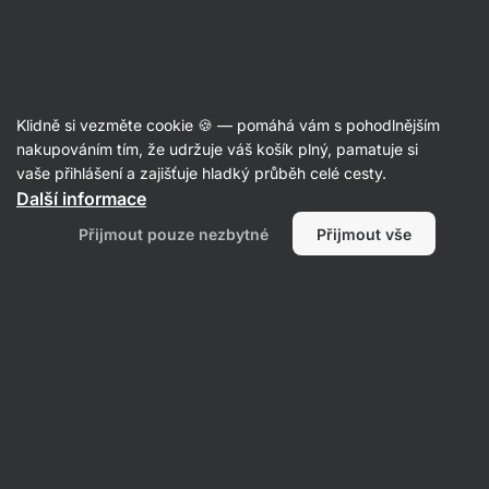
Aktin
Ořechy
Klidně si vezměte cookie 🍪 — pomáhá vám s pohodlnějším
Mandle
nakupováním tím, že udržuje váš košík plný, pamatuje si
vaše přihlášení a zajišťuje hladký průběh celé cesty.
Další informace
Filtrovat
Přijmout pouze nezbytné
Přijmout vše
Produktů:
2
Řazení
:
Výchozí