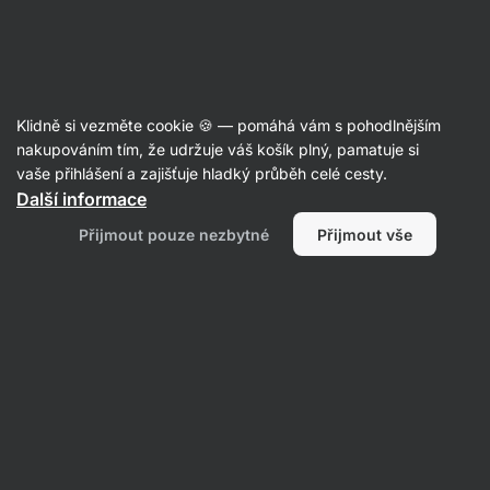
Aktin
Ořechy
Klidně si vezměte cookie 🍪 — pomáhá vám s pohodlnějším
Arašídy
nakupováním tím, že udržuje váš košík plný, pamatuje si
vaše přihlášení a zajišťuje hladký průběh celé cesty.
Další informace
Filtrovat
Přijmout pouze nezbytné
Přijmout vše
Produktů:
2
Řazení
:
Výchozí