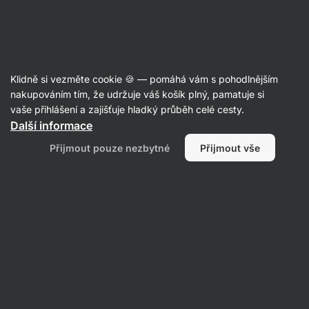
SUMMER SALE ☀️ Objev nové produkty v akci a ušetři až 30 %
Skrýt
upozornění
Aktin
Klidně si vezměte cookie 🍪 — pomáhá vám s pohodlnějším
Balíčky
nakupováním tím, že udržuje váš košík plný, pamatuje si
vaše přihlášení a zajišťuje hladký průběh celé cesty.
Nut Butter Powder Duo
⁠–⁠ máslo v práškové
Další informace
podobě, 100 % ořechů, vysoký obsah vlákniny
Přijmout pouze nezbytné
Přijmout vše
a bílkovin, pouze polovina kalorií oproti běžné
variantě