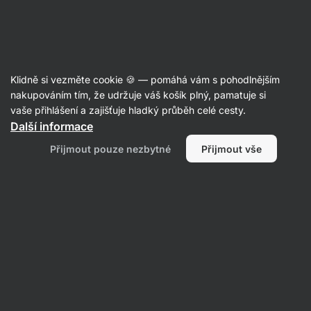
30:33:37
SUMMER SALE ⏰ Poslední šance ušetřit až 30 %
Skrýt
upozornění
Aktin
Klidně si vezměte cookie 🍪 — pomáhá vám s pohodlnějším
Balíčky
nakupováním tím, že udržuje váš košík plný, pamatuje si
vaše přihlášení a zajišťuje hladký průběh celé cesty.
Olive Oil Trio
⁠–⁠ trio olejů, za studena lisované, ze
Další informace
španělských a italských oliv, ideální do studené
Přijmout pouze nezbytné
Přijmout vše
kuchyně