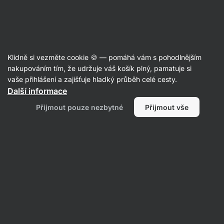
Aktin
Recepty
Klidně si vezměte cookie 🍪 — pomáhá vám s pohodlnějším
nakupováním tím, že udržuje váš košík plný, pamatuje si
Filtrovat
Řazení
:
Nejnovější
2
vaše přihlášení a zajišťuje hladký průběh celé cesty.
Další informace
Kuřecí
Přijmout pouze nezbytné
Přijmout vše
quesadilla
se
špenátem
a
sýrem