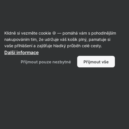
Aktin
Recepty
Klidně si vezměte cookie 🍪 — pomáhá vám s pohodlnějším
Pikantní sendvič s pestem a krůtím
nakupováním tím, že udržuje váš košík plný, pamatuje si
vaše přihlášení a zajišťuje hladký průběh celé cesty.
masem
Další informace
Romana Henželova
Přijmout pouze nezbytné
Přijmout vše
15 min.
Sdílet
Komentáře
84
422