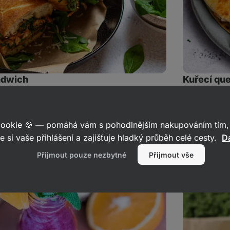
ndwich
Kuřecí qu
1
31
5
Sdílet
mentáře
odkaz
 cookie 🍪 — pomáhá vám s pohodlnějším nakupováním tím, 
Jak
e si vaše přihlášení a zajišťuje hladký průběh celé cesty.
Da
porazit
angínu:
Zázvorové
Přijmout pouze nezbytné
Přijmout vše
smoothie
nabité
vitamíny