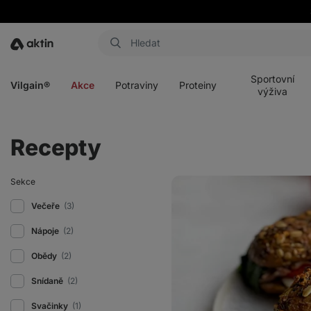
Aktin
Otevřít
Otevřít
Otevřít
Otevřít
menu
menu
menu
menu
Sportovní
Vilgain®
Akce
Potraviny
Proteiny
výživa
Recepty
Pikantní
Sekce
sendvič
s
Večeře
(3)
pestem
a
Nápoje
(2)
krůtím
masem
Obědy
(2)
Snídaně
(2)
Svačinky
(1)