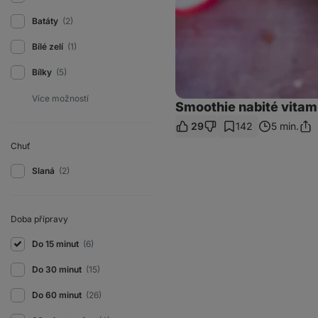
Batáty
(2)
Bílé zelí
(1)
Bílky
(5)
Smoothie nabité vitamí
29
142
5 min.
Sdíl
odk
Chuť
Slaná
(2)
Doba přípravy
Do 15 minut
(6)
Do 30 minut
(15)
Do 60 minut
(26)