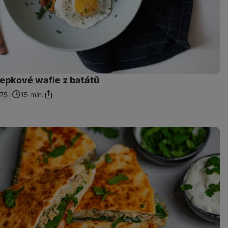
lepkové wafle z batátů
75
15 min.
Sdílet
odkaz