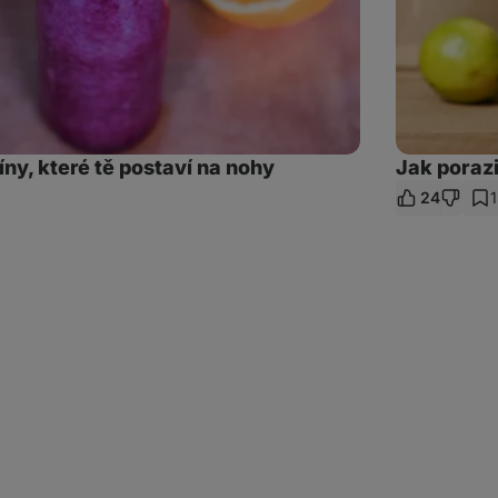
ny, které tě postaví na nohy
Jak poraz
24
1
et
az