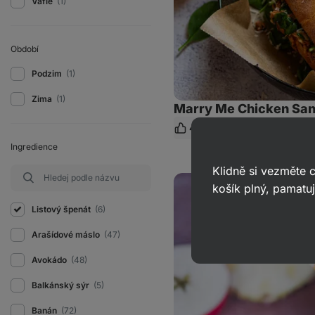
Vafle
(1)
Období
Podzim
(1)
Zima
(1)
Marry Me Chicken Sa
44
756
10 min.
Ko
Ingredience
Klidně si vezměte
Smoothie
košík plný, pamatuj
nabité
vitamíny,
Listový špenát
(6)
které
tě
postaví
Arašídové máslo
(47)
na
nohy
Avokádo
(48)
Balkánský sýr
(5)
Banán
(72)