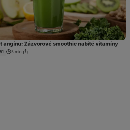
it angínu: Zázvorové smoothie nabité vitamíny
51
5 min.
Sdílet
odkaz