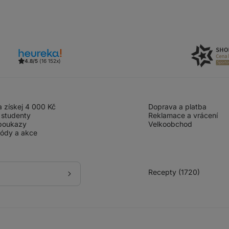
4.8/5
(16 152x)
 získej 4 000 Kč
Doprava a platba
 studenty
Reklamace a vrácení
poukazy
Velkoobchod
kódy a akce
Recepty (1720)
Přihlásit
se
k
odběru