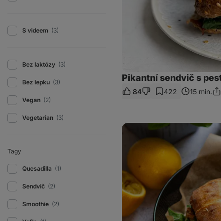
S videem
(3)
Bez laktózy
(3)
Pikantní sendvič s pe
Bez lepku
(3)
84
422
15 min.
Sdí
Vegan
(2)
od
Vegetarian
(3)
Marry
Me
Chicken
Sandwich
Tagy
Quesadilla
(1)
Sendvič
(2)
Smoothie
(2)