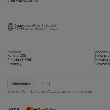
60 minut a více
(4)
Jsme oficiální výživový
partner Českého hokeje
Podpora
Doporuč a
Kariéra (35)
Sleva pro
Poradna (1896)
Dárkové 
Prodejny
Slevové 
Newsletter
Tvůj
e-
mail
Odesláním formuláře souhlasíš s
zásadami ochrany soukromí
.