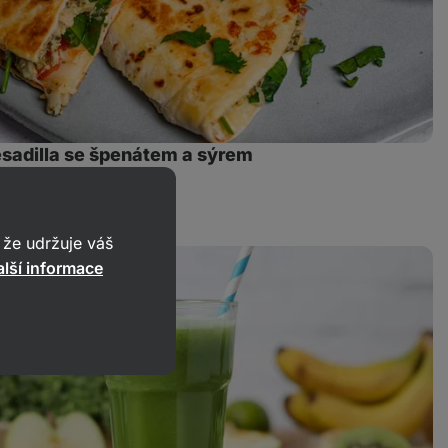
esadilla se špenátem a sýrem
49
13 min.
Sdílet
odkaz
že udržuje váš
lší informace