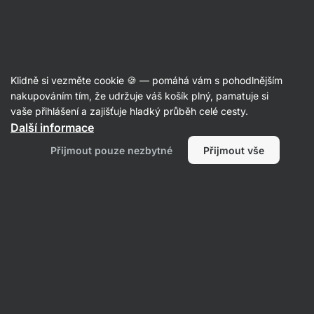
Aktin
Recepty
Klidně si vezměte cookie 🍪 — pomáhá vám s pohodlnějším
nakupováním tím, že udržuje váš košík plný, pamatuje si
Filtrovat
Řazení
:
Nejnovější
2
vaše přihlášení a zajišťuje hladký průběh celé cesty.
Další informace
Slaná
Přijmout pouze nezbytné
Přijmout vše
ovesná
kaše
s
cuketou