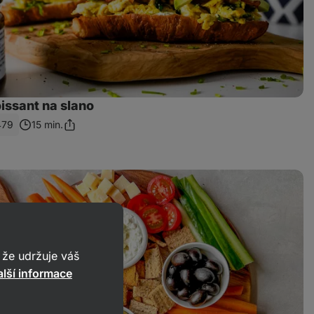
issant na slano
479
15 min.
Sdílet
odkaz
že udržuje váš
lší informace