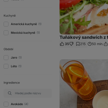
Kuchyně
Americká kuchyně
(1)
Mexická kuchyně
(1)
Tuňákový sandwich z f
35
215
50 min.
Sdí
Období
od
Jaro
(1)
Bageta
s
Léto
(1)
trhaným
hovězím
a
pečenými
Ingredience
patatas
Avokádo
(4)