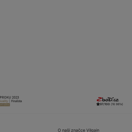
97/100
(16 981x)
O naší značce Vilgain