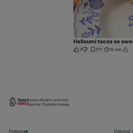
Halloumi tacos se swe
7
171
15 min.
Sdíle
odka
Jsme oficiální výživový
partner Českého hokeje
Podpora
Doporuč a