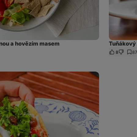
inou a hovězím masem
Tuňákový 
8
8
let
kaz