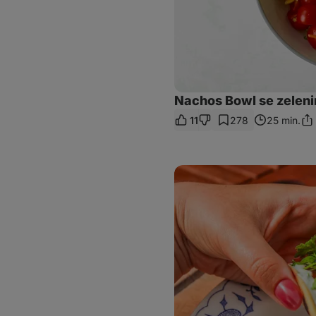
Nachos Bowl se zelen
11
278
25 min.
Sdí
od
Halloumi
tacos
se
sweet
chilli
omáčkou