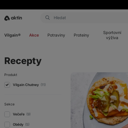
Aktin
Otevřít
Otevřít
Otevřít
Otevřít
menu
menu
menu
menu
Sportovní
Vilgain®
Akce
Potraviny
Proteiny
výživa
Recepty
Big
Produkt
Mac
Tacos
Vilgain Chutney
(11)
Sekce
Večeře
(9)
Obědy
(5)