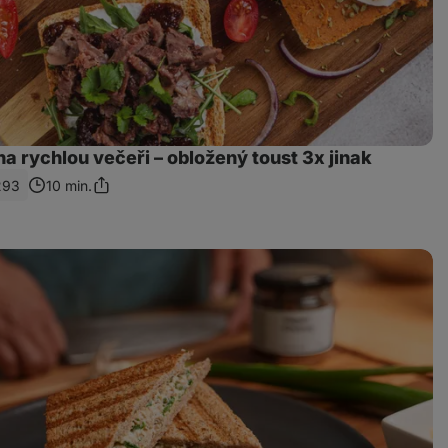
na rychlou večeři – obložený toust 3x jinak
293
10 min.
Sdílet
odkaz