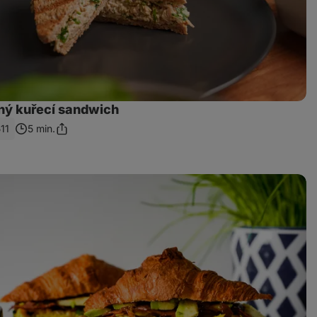
ý kuřecí sandwich
11
5 min.
Sdílet
odkaz