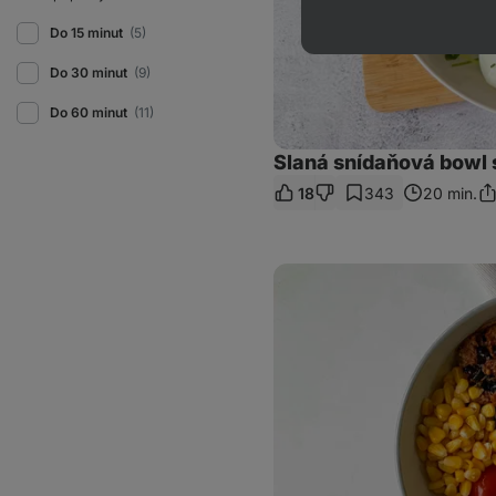
Do 15 minut
(5)
Do 30 minut
(9)
Do 60 minut
(11)
Slaná snídaňová bowl s
18
343
20 min.
Sd
od
Nachos
Bowl
se
zeleninou
a
hovězím
masem