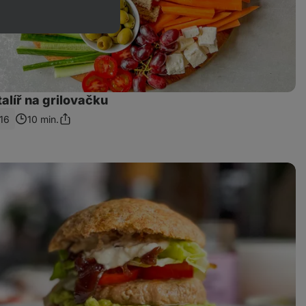
alíř na grilovačku
16
10 min.
Sdílet
odkaz