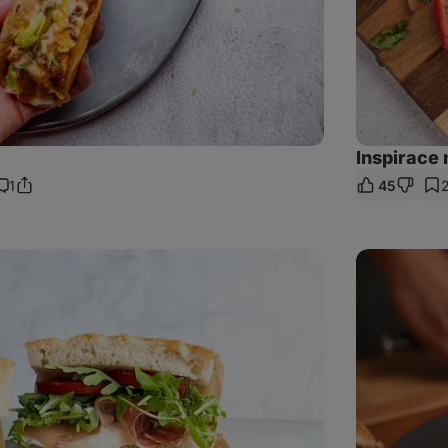
Inspirace 
1
45
Sdílet
omentáře
odkaz
Jednoduchý
kuřecí
sandwich