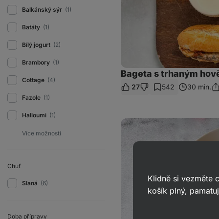
Balkánský sýr
(1)
Batáty
(1)
Bílý jogurt
(2)
Brambory
(1)
Bageta s trhaným hov
Cottage
(4)
27
542
30 min.
Sd
Fazole
(1)
od
Halloumi
(1)
Slaná
snídaňová
bowl
s
vejci
a
zeleninou
Chuť
Klidně si vezměte
Slaná
(6)
košík plný, pamatuj
Doba přípravy