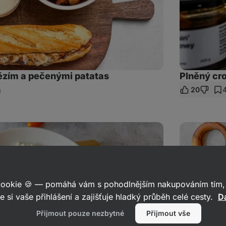
ězím a pečenými patatas
Plněný cro
20
ílet
kaz
Obložený
talíř
na
grilovačku
 cookie 🍪 — pomáhá vám s pohodlnějším nakupováním tím, 
e si vaše přihlášení a zajišťuje hladký průběh celé cesty.
Da
Přijmout pouze nezbytné
Přijmout vše