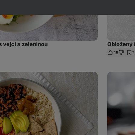
 vejci a zeleninou
Obložený t
15
2
ílet
kaz
Tuňákový
burger
s
domácí
bulkou