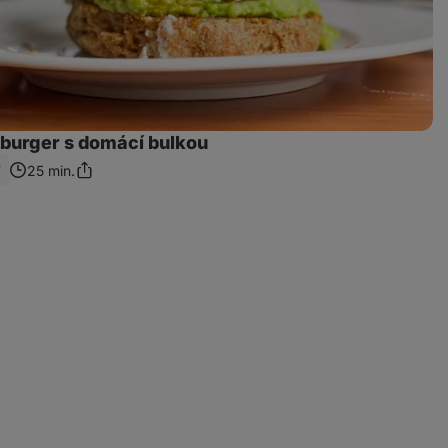
burger s domácí bulkou
7
25 min.
Sdílet
odkaz