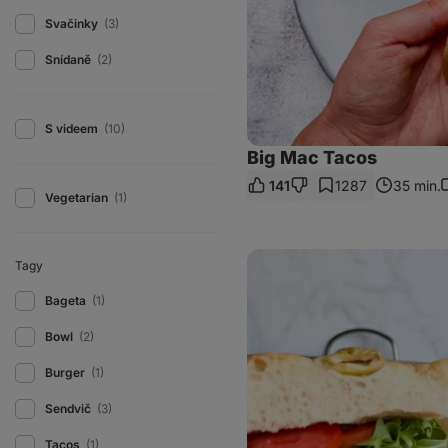
Svačinky
(3)
Snídaně
(2)
S videem
(10)
Big Mac Tacos
141
1287
35 min.
K
Vegetarian
(1)
Tuňákový
Tagy
sandwich
z
Bageta
(1)
focaccii
Bowl
(2)
Burger
(1)
Sendvič
(3)
Tacos
(1)