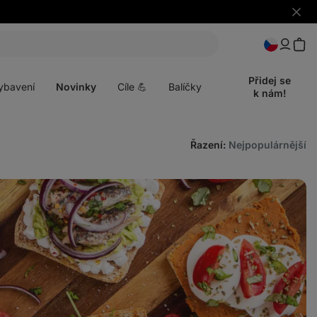
Skrýt
upozo
t
Otevřít
menu
Přidej se
ybavení
Novinky
Cíle 💪
Balíčky
k nám!
Řazení
:
Nejpopulárnější