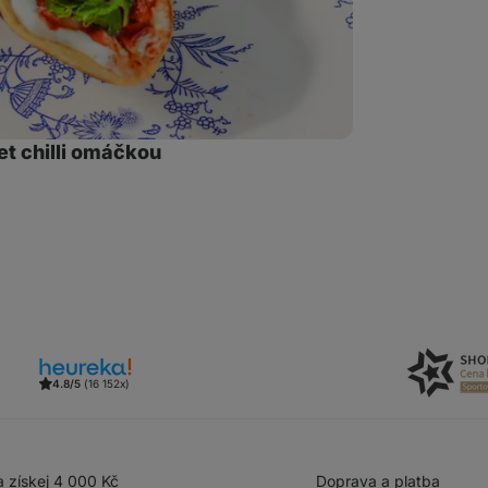
et chilli omáčkou
t
z
4.8/5
(16 152x)
 získej 4 000 Kč
Doprava a platba