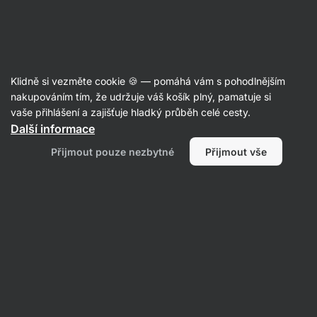
Aktin
Recepty
Klidně si vezměte cookie 🍪 — pomáhá vám s pohodlnějším
nakupováním tím, že udržuje váš košík plný, pamatuje si
Filtrovat
Řazení
:
Nejnovější
2
vaše přihlášení a zajišťuje hladký průběh celé cesty.
Další informace
Boršč
Přijmout pouze nezbytné
Přijmout vše
s
hovězím
masem