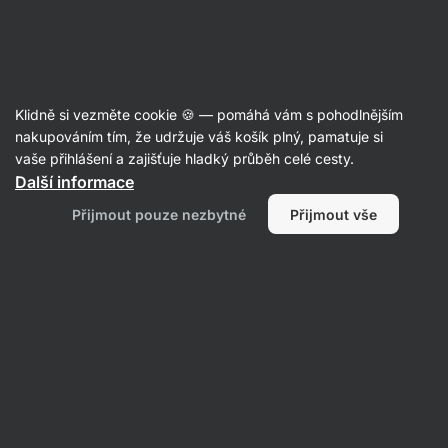
Aktin
Recepty
Klidně si vezměte cookie 🍪 — pomáhá vám s pohodlnějším
nakupováním tím, že udržuje váš košík plný, pamatuje si
Filtrovat
Řazení
:
Nejpopulárnější
2
vaše přihlášení a zajišťuje hladký průběh celé cesty.
Další informace
Tvarohové
Přijmout pouze nezbytné
Přijmout vše
knedlíky
s
jahodami