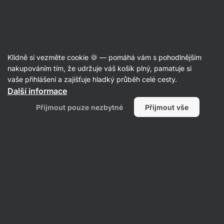
Aktin
Recepty
Klidně si vezměte cookie 🍪 — pomáhá vám s pohodlnějším
nakupováním tím, že udržuje váš košík plný, pamatuje si
Filtrovat
Řazení
:
Nejnovější
2
vaše přihlášení a zajišťuje hladký průběh celé cesty.
Další informace
Kávovo
Přijmout pouze nezbytné
Přijmout vše
skořicoví
šneci