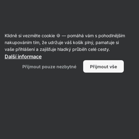
Aktin
Recepty
Klidně si vezměte cookie 🍪 — pomáhá vám s pohodlnějším
nakupováním tím, že udržuje váš košík plný, pamatuje si
Filtrovat
Řazení
:
Nejnovější
2
vaše přihlášení a zajišťuje hladký průběh celé cesty.
Další informace
Jablečný
Přijmout pouze nezbytné
Přijmout vše
crumble
s
tvarohem