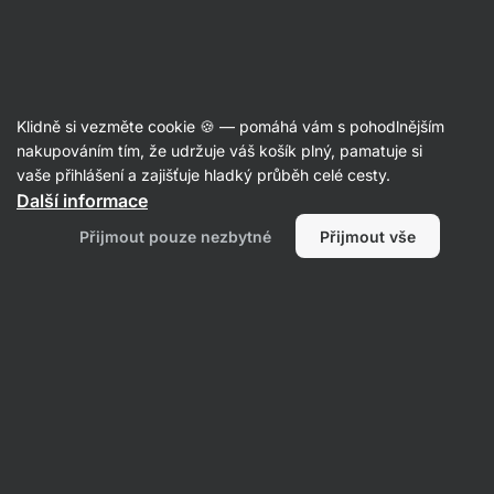
Aktin
Recepty
Klidně si vezměte cookie 🍪 — pomáhá vám s pohodlnějším
nakupováním tím, že udržuje váš košík plný, pamatuje si
Filtrovat
Řazení
:
Nejnovější
2
vaše přihlášení a zajišťuje hladký průběh celé cesty.
Další informace
Sardinková
Přijmout pouze nezbytné
Přijmout vše
pomazánka
s
tvarohem
a
vejci